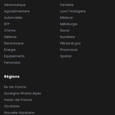
Aéronautique
Fonderie
Agroalimentaire
Luxe / Horlogerie
Automobile
Médical
BTP
Métallurgie
Chimie
Naval
Défense
Nucléaire
Électronique
Pétrole et gaz
Énergie
Pharmacie
Équipements
Spatial
Ferroviaire
Régions
Île-de-France
Auvergne-Rhône-Alpes
Hauts-de-France
Occitanie
Nouvelle-Aquitaine