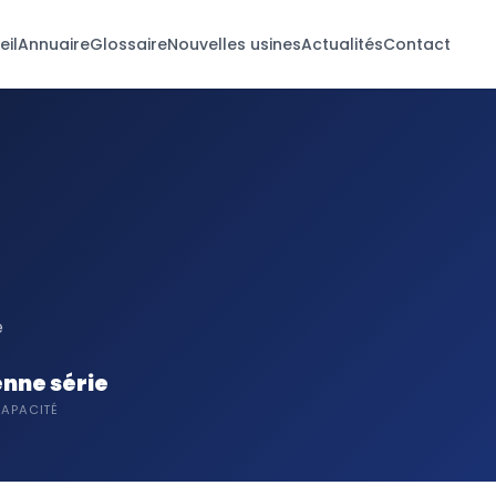
eil
Annuaire
Glossaire
Nouvelles usines
Actualités
Contact
e
nne série
APACITÉ