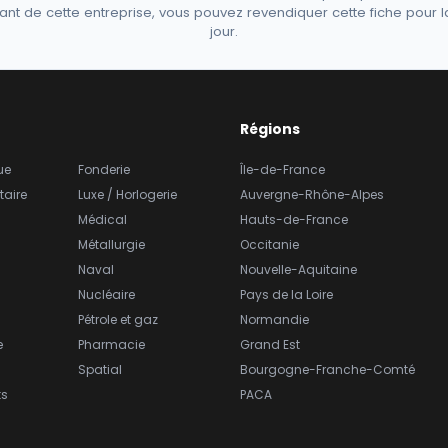
ant de cette entreprise, vous pouvez revendiquer cette fiche pour l
jour.
Régions
ue
Fonderie
Île-de-France
taire
Luxe / Horlogerie
Auvergne-Rhône-Alpes
Médical
Hauts-de-France
Métallurgie
Occitanie
Naval
Nouvelle-Aquitaine
Nucléaire
Pays de la Loire
Pétrole et gaz
Normandie
e
Pharmacie
Grand Est
Spatial
Bourgogne-Franche-Comté
ts
PACA