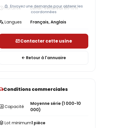
Envoyez une demande pour obtenir les
Horaires
Lundi-Vendredi 8h-17h
coordonnées
Langues
Français, Anglais
Contacter cette usine
Retour à l'annuaire
Conditions commerciales
Moyenne série (1 000-10
Capacité
000)
Lot minimum
1 pièce