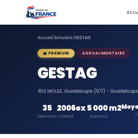
Accu
Accueil
/
Annuaire
/
GESTAG
AGROALIMENTAIRE
PREMIUM
GESTAG
LE MOULE, Guadeloupe (971) - Guadeloup
Moye
35
2006
ex 5 000 m2
C
EMPLOYÉS
FONDÉE
SURFACE