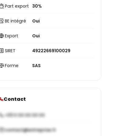
Part export
30%
BE intégré
Oui
Export
Oui
SIRET
49222669100029
Forme
SAS
Contact
+33 X XX XX XX XX
contact@entreprise.fr