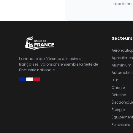
représent
Secteurs
Aéronautiq
Agroalimen
L'annuaire de référence des usines
françaises. Valorisons ensemble la fierté de
Aluminium
l'industrie nationale.
Automobile
BTP
Chimie
Défense
Électroniqu
Énergie
Équipemen
Ferroviaire