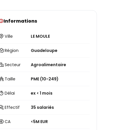
Informations
Ville
LE MOULE
Région
Guadeloupe
Secteur
Agroalimentaire
Taille
PME (10-249)
Délai
ex < 1 mois
Effectif
35 salariés
CA
<5M EUR