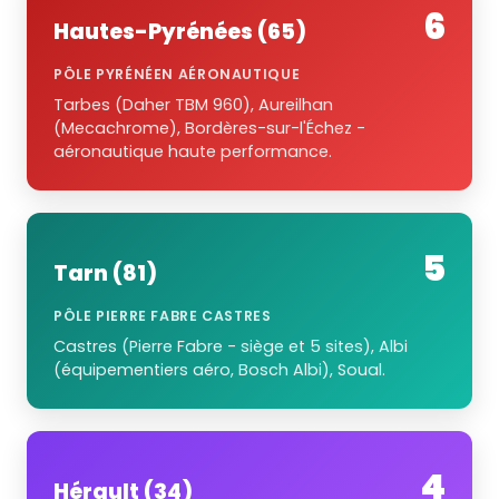
6
Hautes-Pyrénées (65)
PÔLE PYRÉNÉEN AÉRONAUTIQUE
Tarbes (Daher TBM 960), Aureilhan
(Mecachrome), Bordères-sur-l'Échez -
aéronautique haute performance.
5
Tarn (81)
PÔLE PIERRE FABRE CASTRES
Castres (Pierre Fabre - siège et 5 sites), Albi
(équipementiers aéro, Bosch Albi), Soual.
4
Hérault (34)