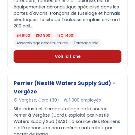
Latécoère, fondée en 1917 à Toulouse, est un
équipementier aéronautique spécialisé dans les
portes d'avions, tronçons de fuselage et harnais
électriques. Le site de Toulouse emploie environ 1
200 coll...
EN 9100
ISO 9001
ISO 14001
Assemblage aérostructures
Formage tôle
Voir la fiche
Perrier (Nestlé Waters Supply Sud) -
Vergèze
Vergèze, Gard (30) -
1 000 employés
Site industriel d'embouteillage de la source
Perrier à Vergèze (Gard), exploité par Nestlé
Waters Supply Sud (SAS). La source des Bouillens
a été reconnue « eau minérale naturelle » par
décret de Napo...