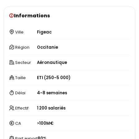
Informations
Ville
Figeac
Région
Occitanie
Secteur
Aéronautique
Taille
ETI (250-5 000)
Délai
4-8 semaines
Effectif
1 200 salariés
CA
>100M€
Part export
80%