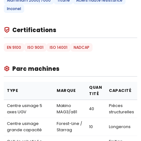
Aluminium 2000/7000
Titane
Aciers haute résistance
Inconel
Certifications
EN 9100
ISO 9001
ISO 14001
NADCAP
Parc machines
QUAN
TYPE
MARQUE
CAPACITÉ
TITÉ
Centre usinage 5
Makino
Pièces
40
axes UGV
MAG3/a81
structurelles
Centre usinage
Forest-Line /
10
Longerons
grande capacité
Starrag