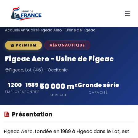
Accueil
/
Annuaire
/
Figeac Aero - Usine de Figeac
AÉRONAUTIQUE
PREMIUM
Figeac Aero - Usine de Figeac
Figeac, Lot (46) - Occitanie
Grande série
1 200
1989
50 000 m²
EMPLOYÉS
FONDÉE
CAPACITÉ
SURFACE
Présentation
Figeac Aero, fondée en 1989 à Figeac dans le Lot, est