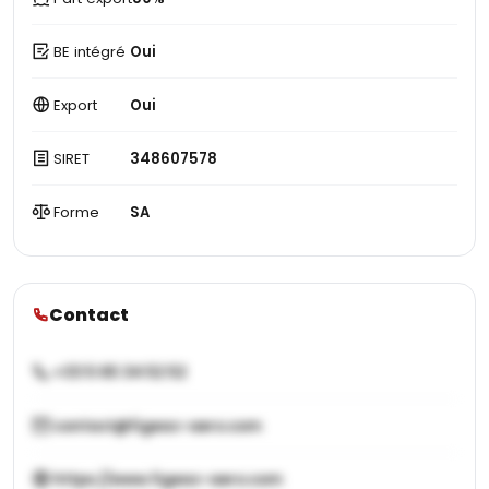
BE intégré
Oui
Export
Oui
SIRET
348607578
Forme
SA
Contact
+33 5 65 34 52 52
contact@figeac-aero.com
https://www.figeac-aero.com