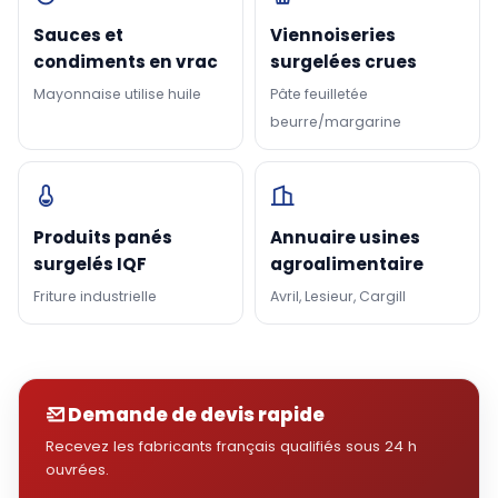
Sauces et
Viennoiseries
condiments en vrac
surgelées crues
Mayonnaise utilise huile
Pâte feuilletée
beurre/margarine
Produits panés
Annuaire usines
surgelés IQF
agroalimentaire
Friture industrielle
Avril, Lesieur, Cargill
Demande de devis rapide
Recevez les fabricants français qualifiés sous 24 h
ouvrées.