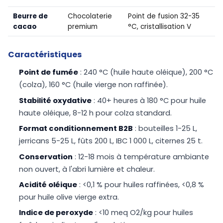
Beurre de
Chocolaterie
Point de fusion 32-35
cacao
premium
°C, cristallisation V
Caractéristiques
Point de fumée
: 240 °C (huile haute oléique), 200 °C
(colza), 160 °C (huile vierge non raffinée).
Stabilité oxydative
: 40+ heures à 180 °C pour huile
haute oléique, 8-12 h pour colza standard.
Format conditionnement B2B
: bouteilles 1-25 L,
jerricans 5-25 L, fûts 200 L, IBC 1 000 L, citernes 25 t.
Conservation
: 12-18 mois à température ambiante
non ouvert, à l'abri lumière et chaleur.
Acidité oléique
: <0,1 % pour huiles raffinées, <0,8 %
pour huile olive vierge extra.
Indice de peroxyde
: <10 meq O2/kg pour huiles