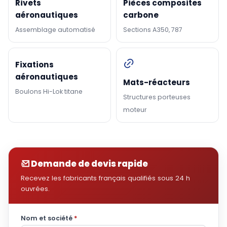
Rivets
Pièces composites
aéronautiques
carbone
Assemblage automatisé
Sections A350, 787
Fixations
aéronautiques
Mats-réacteurs
Boulons Hi-Lok titane
Structures porteuses
moteur
Demande de devis rapide
Recevez les fabricants français qualifiés sous 24 h
ouvrées.
Nom et société
*