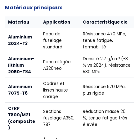
Matériaux principaux
Materiau
Application
Caracteristique cle
Peau de
Résistance 470 MPa,
Aluminium
fuselage
tenue fatigue,
2024-T3
standard
formabilité
Aluminium-
Densité 2,7 g/cm³ (-3
Peau allégée
lithium
% vs 2024), résistance
A320neo
2050-T84
530 MPa
Cadres et
Aluminium
Résistance 570 MPa,
lisses haute
7075-T6
plus rigide
charge
CFRP
Sections
Réduction masse 20
T800/M21
fuselage A350,
%, tenue fatigue très
(composite
787
élevée
)