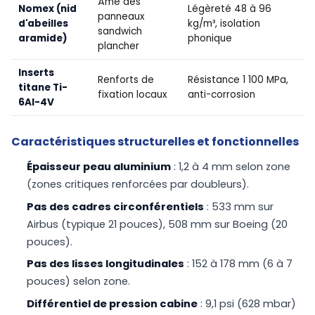
Âme des
Nomex (nid
Légèreté 48 à 96
panneaux
d'abeilles
kg/m³, isolation
sandwich
aramide)
phonique
plancher
Inserts
Renforts de
Résistance 1 100 MPa,
titane Ti-
fixation locaux
anti-corrosion
6Al-4V
Caractéristiques structurelles et fonctionnelles
Épaisseur peau aluminium
: 1,2 à 4 mm selon zone
(zones critiques renforcées par doubleurs).
Pas des cadres circonférentiels
: 533 mm sur
Airbus (typique 21 pouces), 508 mm sur Boeing (20
pouces).
Pas des lisses longitudinales
: 152 à 178 mm (6 à 7
pouces) selon zone.
Différentiel de pression cabine
: 9,1 psi (628 mbar)