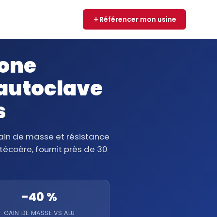
Référencer mon usine
bone
 autoclave
s
ain de masse et résistance
técoère, fournit près de 30
-40 %
GAIN DE MASSE VS ALU