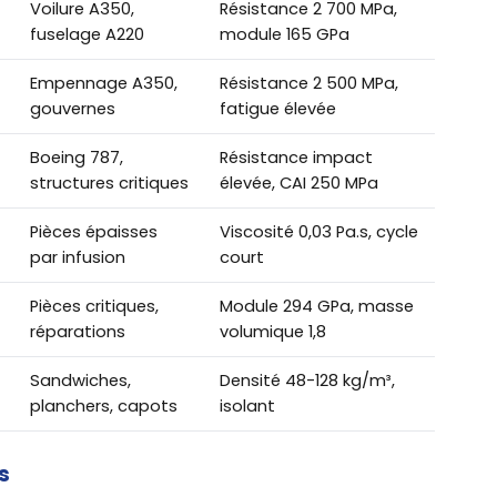
Voilure A350,
Résistance 2 700 MPa,
fuselage A220
module 165 GPa
Empennage A350,
Résistance 2 500 MPa,
gouvernes
fatigue élevée
Boeing 787,
Résistance impact
structures critiques
élevée, CAI 250 MPa
Pièces épaisses
Viscosité 0,03 Pa.s, cycle
par infusion
court
Pièces critiques,
Module 294 GPa, masse
réparations
volumique 1,8
Sandwiches,
Densité 48-128 kg/m³,
planchers, capots
isolant
s