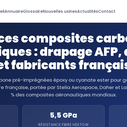
eil
Annuaire
Glossaire
Nouvelles usines
Actualités
Contact
ces composites car
ques : drapage AFP,
et fabricants françai
arbone pré-imprégnées époxy ou cyanate ester pour g
re française, portée par Stelia Aerospace, Daher et La
% des composites aéronautiques mondiaux.
5,5 GPa
RÉSISTANCE FIBRE HEXTOW