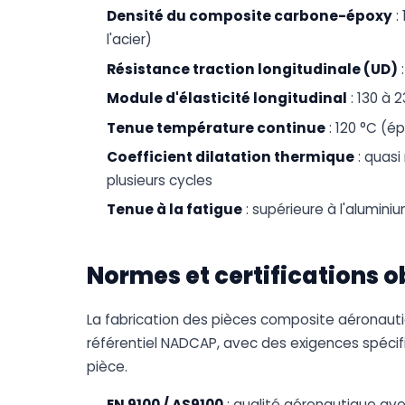
Densité du composite carbone-époxy
:
l'acier)
Résistance traction longitudinale (UD)
:
Module d'élasticité longitudinal
: 130 à 
Tenue température continue
: 120 °C (é
Coefficient dilatation thermique
: quasi
plusieurs cycles
Tenue à la fatigue
: supérieure à l'alumini
Normes et certifications o
La fabrication des pièces composite aéronautiq
référentiel NADCAP, avec des exigences spéci
pièce.
EN 9100 / AS9100
: qualité aéronautique avec