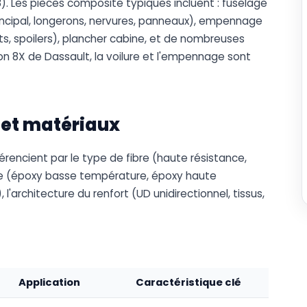
). Les pièces composite typiques incluent : fuselage
principal, longerons, nervures, panneaux), empennage
ets, spoilers), plancher cabine, et de nombreuses
on 8X de Dassault, la voilure et l'empennage sont
 et matériaux
rencient par le type de fibre (haute résistance,
ice (époxy basse température, époxy haute
'architecture du renfort (UD unidirectionnel, tissus,
Application
Caractéristique clé