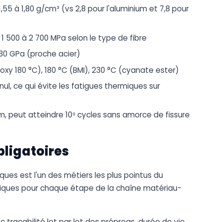
 1,55 à 1,80 g/cm³ (vs 2,8 pour l'aluminium et 7,8 pour
 1 500 à 2 700 MPa selon le type de fibre
230 GPa (proche acier)
poxy 180 °C), 180 °C (BMI), 230 °C (cyanate ester)
 nul, ce qui évite les fatigues thermiques sur
um, peut atteindre 10⁹ cycles sans amorce de fissure
bligatoires
ues est l'un des métiers les plus pointus du
fiques pour chaque étape de la chaîne matériau-
 traçabilité lot par lot des prépregs, durée de vie