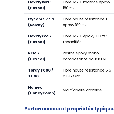
HexPly M21E
Fibre IM7 + matrice époxy
(Hexcel)
180 °C
Cycom 977-2
Fibre haute résistance +
(Solvay)
époxy 180 °C
HexPly 8552
Fibre IM7 + époxy 180 °C
(Hexcel)
tenacifiée
RTM6
Résine époxy mono-
(Hexcel)
composante pour RTM
Toray T800 /
Fibre haute résistance 5,5
T1100
à 6,6 GPa
Nomex
Nid d'abeille aramide
(Honeycomb)
Performances et propriétés typique