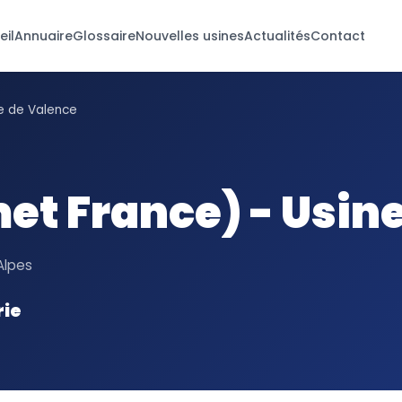
eil
Annuaire
Glossaire
Nouvelles usines
Actualités
Contact
ne de Valence
et France) - Usin
Alpes
rie