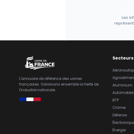
Les in
représent
Secteurs
Aéronautiq
Agroalimen
L'annuaire de référence des usines
françaises. Valorisons ensemble la fierté de
Aluminium
l'industrie nationale.
Automobile
BTP
Chimie
Défense
Électroniqu
Énergie