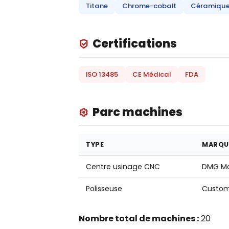
Titane
Chrome-cobalt
Céramiqu
Certifications
ISO 13485
CE Médical
FDA
Parc machines
TYPE
MARQU
Centre usinage CNC
DMG Mo
Polisseuse
Custo
Nombre total de machines :
20