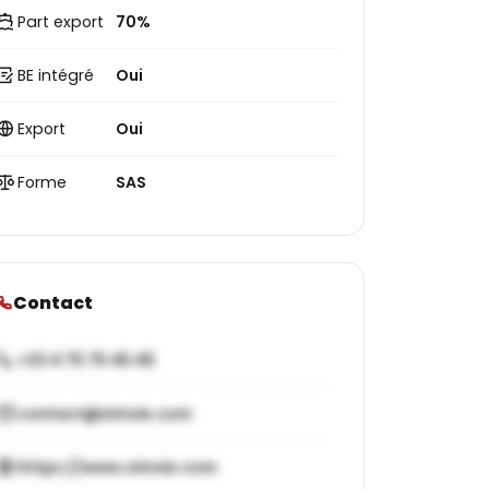
Part export
70%
BE intégré
Oui
Export
Oui
Forme
SAS
Contact
+33 4 75 75 45 45
contact@zimvie.com
https://www.zimvie.com