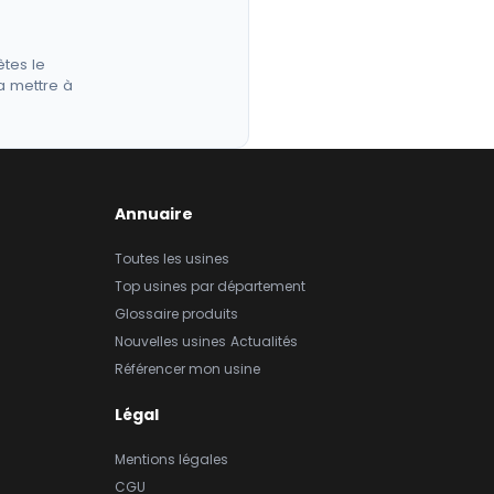
êtes le
a mettre à
Annuaire
Toutes les usines
Top usines par département
Glossaire produits
Nouvelles usines
Actualités
Référencer mon usine
Légal
Mentions légales
CGU