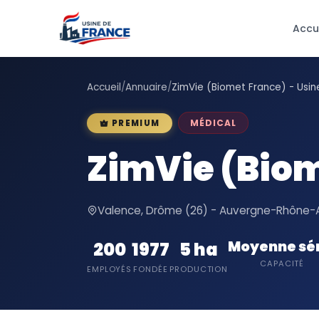
Accu
Accueil
/
Annuaire
/
ZimVie (Biomet France) - Usi
MÉDICAL
PREMIUM
ZimVie (Biom
Valence, Drôme (26) - Auvergne-Rhône-
Moyenne sé
200
1977
5 ha
CAPACITÉ
EMPLOYÉS
FONDÉE
PRODUCTION