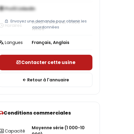
Profil LinkedIn
Envoyez une demande pour obtenir les
Lundi-Vendredi : 7h00-
Horaires
coordonnées
18h00
Langues
Français, Anglais
Contacter cette usine
Retour à l'annuaire
Conditions commerciales
Moyenne série (1 000-10
Capacité