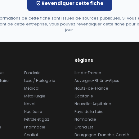
Revendiquer cette fiche
formations de cette fiche sont issues de sources publiques. Si vous 
ant de cette entreprise, vous pouvez revendiquer cette fiche pour l
jour.
Régions
ue
Fonderie
Île-de-France
taire
Luxe / Horlogerie
Auvergne-Rhône-Alpes
Médical
Hauts-de-France
Métallurgie
Occitanie
Naval
Nouvelle-Aquitaine
Nucléaire
Pays de la Loire
Pétrole et gaz
Normandie
e
Pharmacie
Grand Est
Spatial
Bourgogne-Franche-Comté