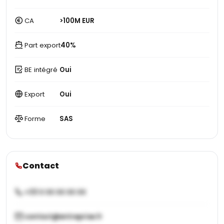
CA
>100M EUR
Part export
40%
BE intégré
Oui
Export
Oui
Forme
SAS
Contact
+33 X XX XX XX XX
contact@entreprise.fr