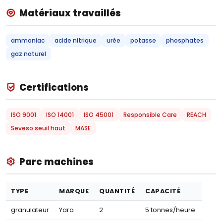
Matériaux travaillés
ammoniac
acide nitrique
urée
potasse
phosphates
gaz naturel
Certifications
ISO 9001
ISO 14001
ISO 45001
Responsible Care
REACH
Seveso seuil haut
MASE
Parc machines
TYPE
MARQUE
QUANTITÉ
CAPACITÉ
granulateur
Yara
2
5 tonnes/heure