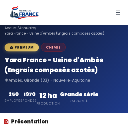
Accueil
/
Annuaire
/
Yara France - Usine d'Ambès (Engrais composés azotés)
CHIMIE
PREMIUM
Yara France - Usine d'Ambès
(Engrais composés azotés)
Ambès, Gironde (33) - Nouvelle-Aquitaine
Grande série
250
1970
12 ha
EMPLOYÉS
FONDÉE
CAPACITÉ
PRODUCTION
Présentation