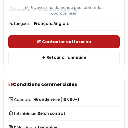
Envoyez une demande pour obtenir les
Horaires
Production 24h/24 7j/7
coordonnées
Langues
Français, Anglais
Contacter cette usine
Retour à l'annuaire
Conditions commerciales
Capacité
Grande série (10 000+)
Lot minimum
Selon contrat
Délai devis
< 1 semaine