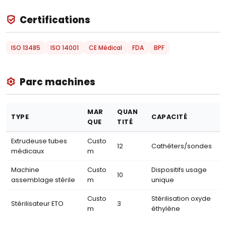
Certifications
ISO 13485
ISO 14001
CE Médical
FDA
BPF
Parc machines
MAR
QUAN
TYPE
CAPACITÉ
QUE
TITÉ
Extrudeuse tubes
Custo
12
Cathéters/sondes
médicaux
m
Machine
Custo
Dispositifs usage
10
assemblage stérile
m
unique
Custo
Stérilisation oxyde
Stérilisateur ETO
3
m
éthylène