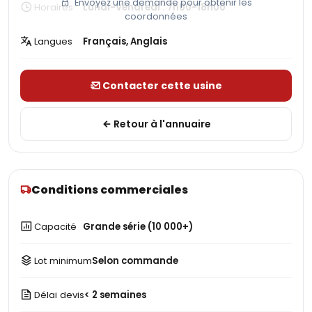
Envoyez une demande pour obtenir les
Horaires
Lundi-Vendredi : 7h00-18h00
coordonnées
Langues
Français, Anglais
Contacter cette usine
Retour à l'annuaire
Conditions commerciales
Capacité
Grande série (10 000+)
Lot minimum
Selon commande
Délai devis
< 2 semaines