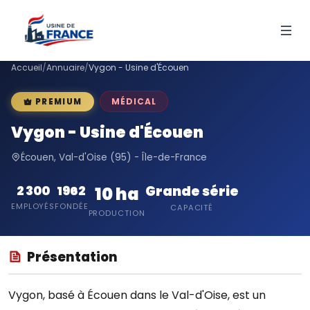
Accueil
/
Annuaire
/
Vygon - Usine d'Écouen
MÉDICAL
PREMIUM
Vygon - Usine d'Écouen
Écouen, Val-d'Oise (95) - Île-de-France
Grande série
2 300
1962
10 ha
EMPLOYÉS
FONDÉE
CAPACITÉ
PRODUCTION
Présentation
Vygon, basé à Écouen dans le Val-d'Oise, est un