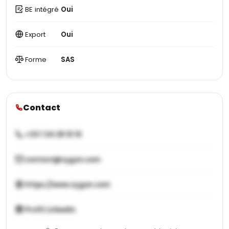
BE intégré
Oui
Export
Oui
Forme
SAS
Contact
+33 1 34 28 10 10
contact@vygon.com
https://www.vygon.com
Profil LinkedIn