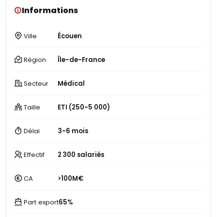
Informations
Ville
Écouen
Région
Île-de-France
Secteur
Médical
Taille
ETI (250-5 000)
Délai
3-6 mois
Effectif
2 300 salariés
CA
>100M€
Part export
65%