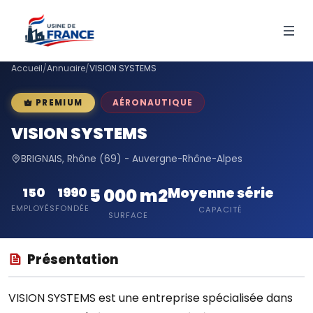
Accueil
/
Annuaire
/
VISION SYSTEMS
AÉRONAUTIQUE
PREMIUM
VISION SYSTEMS
BRIGNAIS, Rhône (69) - Auvergne-Rhône-Alpes
Moyenne série
150
1990
5 000 m2
EMPLOYÉS
FONDÉE
CAPACITÉ
SURFACE
Présentation
VISION SYSTEMS est une entreprise spécialisée dans