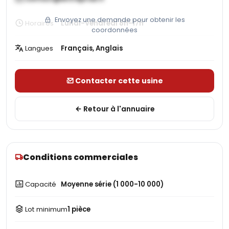
Envoyez une demande pour obtenir les
Horaires
Lundi-Vendredi 8h-17h
coordonnées
Langues
Français, Anglais
Contacter cette usine
Retour à l'annuaire
Conditions commerciales
Capacité
Moyenne série (1 000-10 000)
Lot minimum
1 pièce