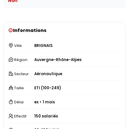
Non
Informations
Ville
BRIGNAIS
Région
Auvergne-Rhône-Alpes
Secteur
Aéronautique
Taille
ETI (100-249)
Délai
ex < 1 mois
Effectif
150 salariés