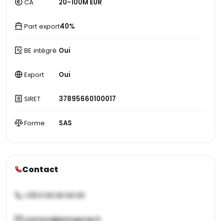
CA
20-100M EUR
Part export
40%
BE intégré
Oui
Export
Oui
SIRET
37895660100017
Forme
SAS
Contact
+33 X XX XX XX XX
contact@entreprise.fr