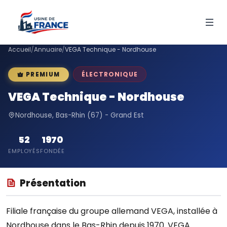
Accueil
/
Annuaire
/
VEGA Technique - Nordhouse
ÉLECTRONIQUE
PREMIUM
VEGA Technique - Nordhouse
Nordhouse, Bas-Rhin (67) - Grand Est
52
1970
EMPLOYÉS
FONDÉE
Présentation
Filiale française du groupe allemand VEGA, installée à
Nordhouse dans le Bas-Rhin depuis 1970. VEGA