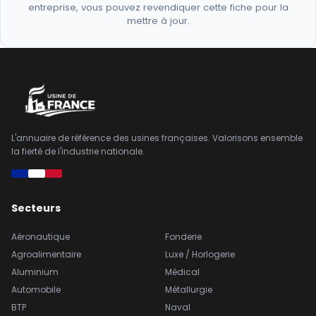
entreprise, vous pouvez revendiquer cette fiche pour la
mettre à jour.
L'annuaire de référence des usines françaises. Valorisons ensemble
la fierté de l'industrie nationale.
Secteurs
Aéronautique
Fonderie
Agroalimentaire
Luxe / Horlogerie
Aluminium
Médical
Automobile
Métallurgie
BTP
Naval