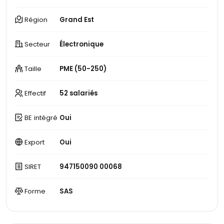
Région
Grand Est
Secteur
Électronique
Taille
PME (50-250)
Effectif
52 salariés
BE intégré
Oui
Export
Oui
SIRET
947150090 00068
Forme
SAS