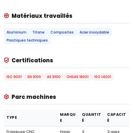
Matériaux travaillés
Aluminium
Titane
Composites
Acier inoxydable
Plastiques techniques
Certifications
ISO 9001
EN 9100
AS 9100
OHSAS 18001
ISO 14001
Parc machines
MARQU
QUANTIT
CAPACIT
TYPE
E
É
É
Fraiseuse CNC
Haas
3
3 axes