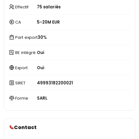
Effectif
75 salariés
CA
5-20M EUR
Part export
30%
BE intégré
Oui
Export
Oui
SIRET
49993182200021
Forme
SARL
Contact