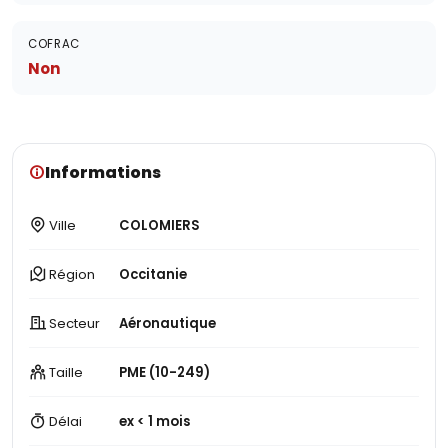
COFRAC
Non
Informations
Ville
COLOMIERS
Région
Occitanie
Secteur
Aéronautique
Taille
PME (10-249)
Délai
ex < 1 mois