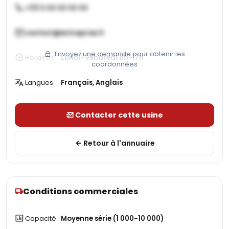
+33 X XX XX XX XX
contact@entreprise.fr
Envoyez une demande pour obtenir les
Horaires
Lundi-Vendredi 8h-17h
coordonnées
Langues
Français, Anglais
Contacter cette usine
Retour à l'annuaire
Conditions commerciales
Capacité
Moyenne série (1 000-10 000)