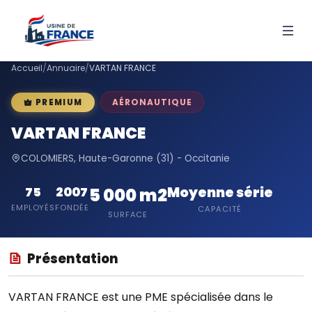
Accueil
/
Annuaire
/
VARTAN FRANCE
AÉRONAUTIQUE
PREMIUM
VARTAN FRANCE
COLOMIERS, Haute-Garonne (31) - Occitanie
Moyenne série
75
2007
5 000 m2
EMPLOYÉS
FONDÉE
CAPACITÉ
SURFACE
Présentation
VARTAN FRANCE est une PME spécialisée dans le