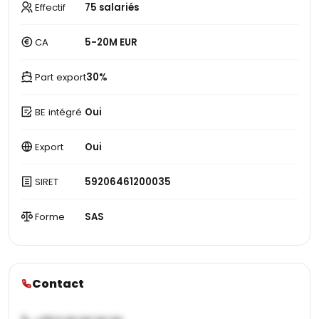
Effectif
75 salariés
CA
5-20M EUR
Part export
30%
BE intégré
Oui
Export
Oui
SIRET
59206461200035
Forme
SAS
Contact