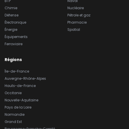
BTP
Naval
Chimie
Nucléaire
Défense
Pétrole et gaz
Électronique
Pharmacie
Énergie
Spatial
Équipements
Ferroviaire
Régions
Île-de-France
Auvergne-Rhône-Alpes
Hauts-de-France
Occitanie
Nouvelle-Aquitaine
Pays de la Loire
Normandie
Grand Est
Bourgogne-Franche-Comté