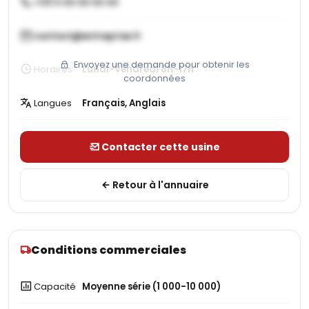
+33 X XX XX XX XX
contact@entreprise.fr
Envoyez une demande pour obtenir les
Horaires
Lundi-Vendredi 8h-17h
coordonnées
Langues
Français, Anglais
Contacter cette usine
Retour à l'annuaire
Conditions commerciales
Capacité
Moyenne série (1 000-10 000)