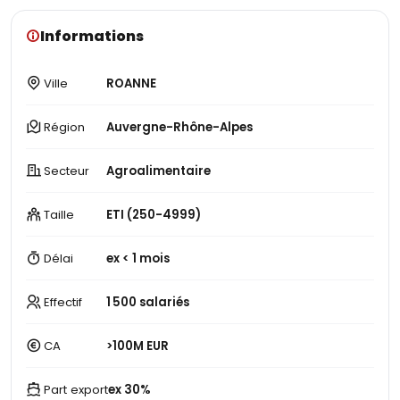
Informations
Ville
ROANNE
Région
Auvergne-Rhône-Alpes
Secteur
Agroalimentaire
Taille
ETI (250-4999)
Délai
ex < 1 mois
Effectif
1 500 salariés
CA
>100M EUR
Part export
ex 30%