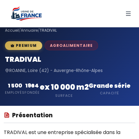
Accueil
/
Annuaire
/
TRADIVAL
AGROALIMENTAIRE
PREMIUM
TRADIVAL
ROANNE, Loire (42) - Auvergne-Rhône-Alpes
Grande série
1 500
1964
ex 10 000 m2
EMPLOYÉS
FONDÉE
CAPACITÉ
SURFACE
Présentation
TRADIVAL est une entreprise spécialisée dans la