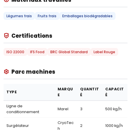
Légumes frais
Fruits frais
Emballages biodégradables
Certifications
ISO 22000
IFS Food
BRC Global Standard
Label Rouge
Parc machines
MARQU
QUANTIT
CAPACIT
TYPE
E
É
É
Ligne de
Marel
3
500 kg/h
conditionnement
CryoTec
Surgélateur
2
1000 kg/h
h