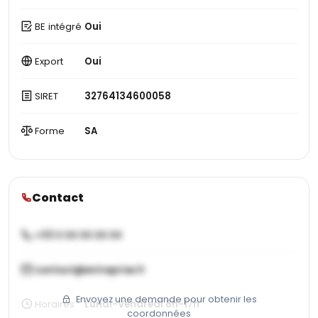
BE intégré
Oui
Export
Oui
SIRET
32764134600058
Forme
SA
Contact
+33 X XX XX XX XX
contact@entreprise.fr
Envoyez une demande pour obtenir les
Horaires
Lundi-Vendredi 8h-17h
coordonnées