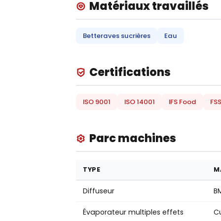
Matériaux travaillés
Betteraves sucrières
Eau
Certifications
ISO 9001
ISO 14001
IFS Food
FS
Parc machines
TYPE
M
Diffuseur
B
Évaporateur multiples effets
C