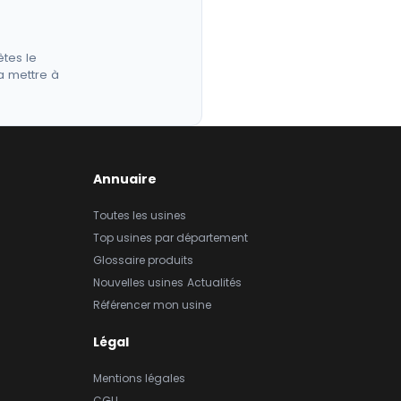
êtes le
a mettre à
Annuaire
Toutes les usines
Top usines par département
Glossaire produits
Nouvelles usines
Actualités
Référencer mon usine
Légal
Mentions légales
CGU