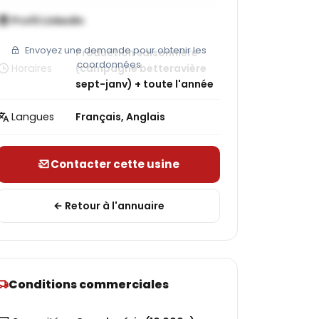
Profil LinkedIn
Envoyez une demande pour obtenir les
Production saisonnière
coordonnées
Horaires
(campagne betteravière
sept-janv) + toute l'année
Langues
Français, Anglais
Contacter cette usine
Retour à l'annuaire
Conditions commerciales