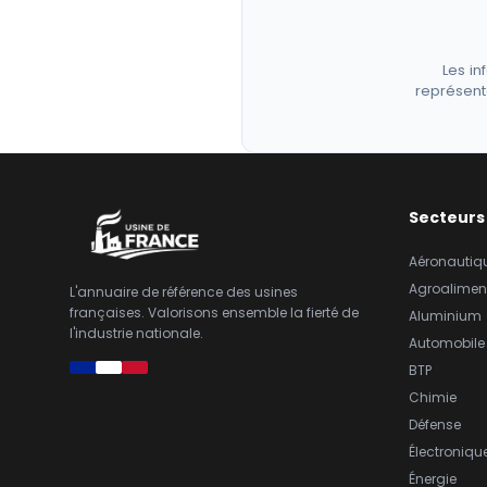
Les in
représent
Secteurs
Aéronautiq
Agroalimen
L'annuaire de référence des usines
françaises. Valorisons ensemble la fierté de
Aluminium
l'industrie nationale.
Automobile
BTP
Chimie
Défense
Électroniqu
Énergie