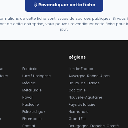
Revendiquer cette fiche
formations de cette fiche sont issues de sources publiques. Si vous 
ant de cette entreprise, vous pouvez revendiquer cette fiche pour l
jour.
Régions
ue
Fonderie
Île-de-France
taire
Luxe / Horlogerie
Auvergne-Rhône-Alpes
Médical
Hauts-de-France
Métallurgie
Occitanie
Naval
Nouvelle-Aquitaine
Nucléaire
Pays de la Loire
Pétrole et gaz
Normandie
e
Pharmacie
Grand Est
Spatial
Bourgogne-Franche-Comté