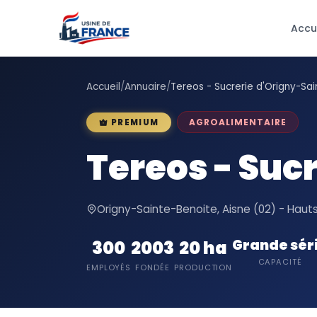
Accu
Accueil
/
Annuaire
/
Tereos - Sucrerie d'Origny-Sa
AGROALIMENTAIRE
PREMIUM
Tereos - Suc
Origny-Sainte-Benoite, Aisne (02) - Hau
Grande sér
300
2003
20 ha
CAPACITÉ
EMPLOYÉS
FONDÉE
PRODUCTION