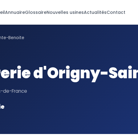
eil
Annuaire
Glossaire
Nouvelles usines
Actualités
Contact
inte-Benoite
rerie d'Origny-Sa
ts-de-France
ie