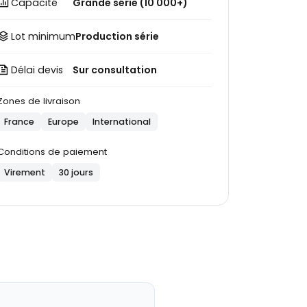
Capacité
Grande série (10 000+)
Lot minimum
Production série
Délai devis
Sur consultation
Zones de livraison
France
Europe
International
Conditions de paiement
Virement
30 jours