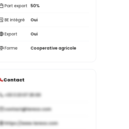
Part export
50%
BE intégré
Oui
Export
Oui
Forme
Cooperative agricole
Contact
+33 3 23 07 25 00
contact@tereos.com
https://www.tereos.com