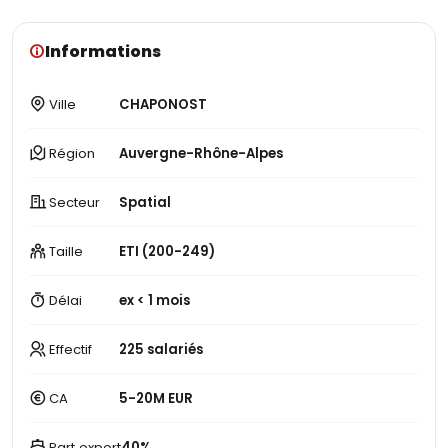
Informations
Ville
CHAPONOST
Région
Auvergne-Rhône-Alpes
Secteur
Spatial
Taille
ETI (200-249)
Délai
ex < 1 mois
Effectif
225 salariés
CA
5-20M EUR
Part export
40%