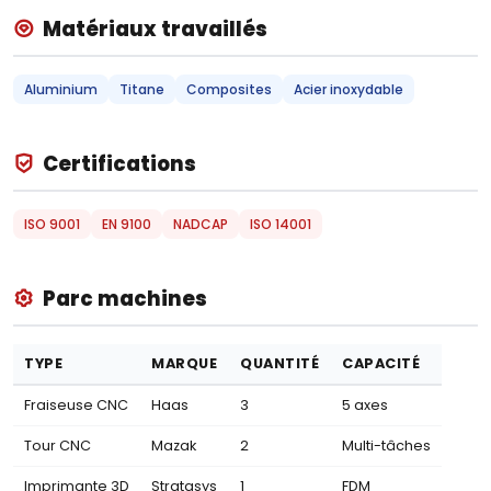
Matériaux travaillés
Aluminium
Titane
Composites
Acier inoxydable
Certifications
ISO 9001
EN 9100
NADCAP
ISO 14001
Parc machines
TYPE
MARQUE
QUANTITÉ
CAPACITÉ
Fraiseuse CNC
Haas
3
5 axes
Tour CNC
Mazak
2
Multi-tâches
Imprimante 3D
Stratasys
1
FDM