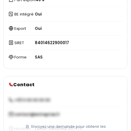
BE intégré
Oui
Export
Oui
SIRET
84014622900017
Forme
SAS
Contact
+33 X XX XX XX XX
contact@entreprise.fr
Envoyez une demande pour obtenir les
Horaires
Lundi-Vendredi 8h-17h