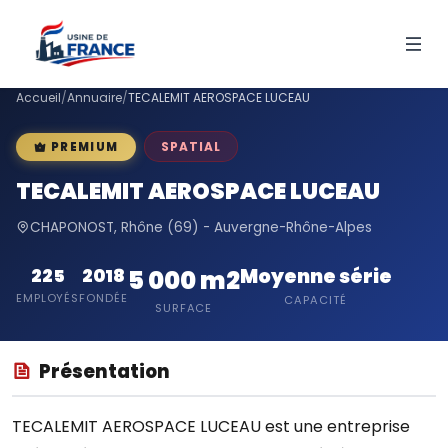
Accueil
/
Annuaire
/
TECALEMIT AEROSPACE LUCEAU
SPATIAL
PREMIUM
TECALEMIT AEROSPACE LUCEAU
CHAPONOST, Rhône (69) - Auvergne-Rhône-Alpes
Moyenne série
225
2018
5 000 m2
EMPLOYÉS
FONDÉE
CAPACITÉ
SURFACE
Présentation
TECALEMIT AEROSPACE LUCEAU est une entreprise