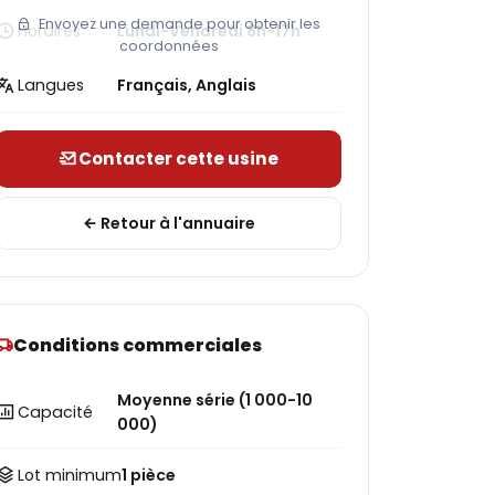
Envoyez une demande pour obtenir les
Horaires
Lundi-Vendredi 8h-17h
coordonnées
Langues
Français, Anglais
Contacter cette usine
Retour à l'annuaire
Conditions commerciales
Moyenne série (1 000-10
Capacité
000)
Lot minimum
1 pièce