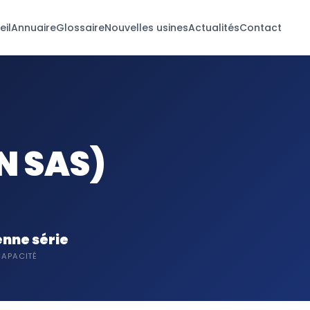
eil
Annuaire
Glossaire
Nouvelles usines
Actualités
Contact
N SAS)
nne série
APACITÉ