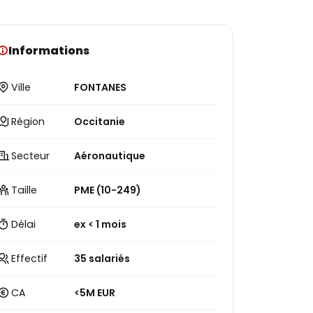
Informations
Ville
FONTANES
Région
Occitanie
Secteur
Aéronautique
Taille
PME (10-249)
Délai
ex < 1 mois
Effectif
35 salariés
CA
<5M EUR