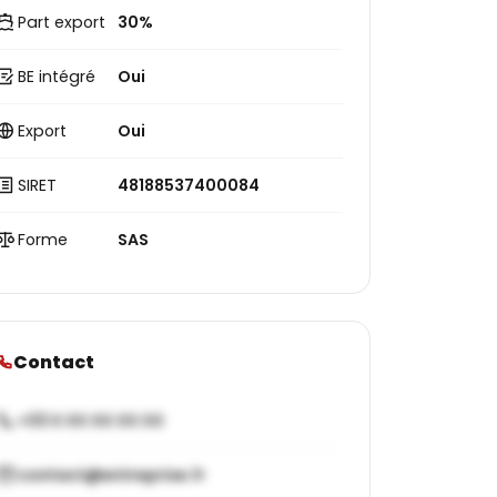
Part export
30%
BE intégré
Oui
Export
Oui
SIRET
48188537400084
Forme
SAS
Contact
+33 X XX XX XX XX
contact@entreprise.fr