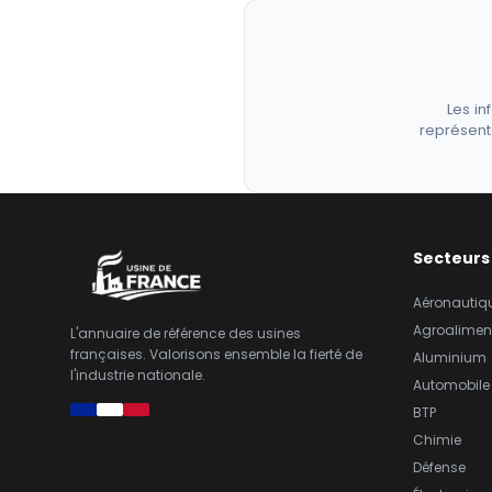
Les in
représent
Secteurs
Aéronautiq
Agroalimen
L'annuaire de référence des usines
françaises. Valorisons ensemble la fierté de
Aluminium
l'industrie nationale.
Automobile
BTP
Chimie
Défense