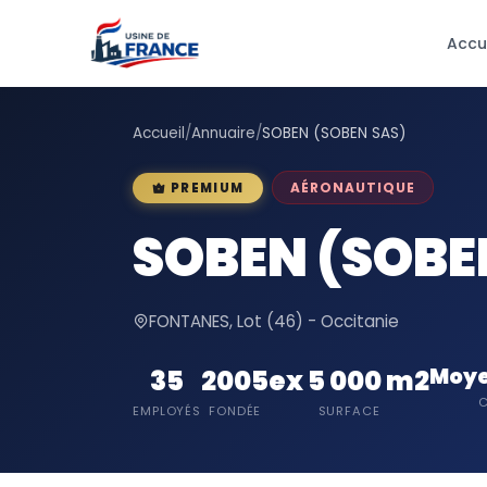
Accu
Accueil
/
Annuaire
/
SOBEN (SOBEN SAS)
AÉRONAUTIQUE
PREMIUM
SOBEN (SOBE
FONTANES, Lot (46) - Occitanie
Moye
35
2005
ex 5 000 m2
C
EMPLOYÉS
FONDÉE
SURFACE