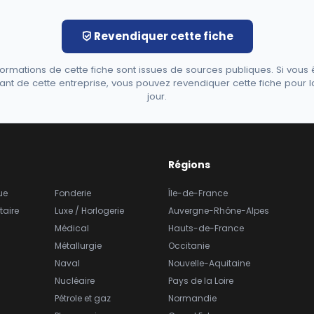
Revendiquer cette fiche
formations de cette fiche sont issues de sources publiques. Si vous 
ant de cette entreprise, vous pouvez revendiquer cette fiche pour l
jour.
Régions
ue
Fonderie
Île-de-France
taire
Luxe / Horlogerie
Auvergne-Rhône-Alpes
Médical
Hauts-de-France
Métallurgie
Occitanie
Naval
Nouvelle-Aquitaine
Nucléaire
Pays de la Loire
Pétrole et gaz
Normandie