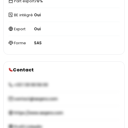
Part export
70%
BE intégré
Oui
Export
Oui
Forme
SAS
Contact
+33 1 30 90 56 00
contact@seqens.com
https://www.seqens.com
Profil LinkedIn