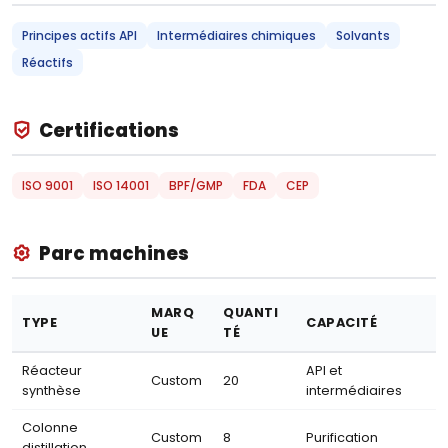
Principes actifs API
Intermédiaires chimiques
Solvants
Réactifs
Certifications
ISO 9001
ISO 14001
BPF/GMP
FDA
CEP
Parc machines
MARQ
QUANTI
TYPE
CAPACITÉ
UE
TÉ
Réacteur
API et
Custom
20
synthèse
intermédiaires
Colonne
Custom
8
Purification
distillation