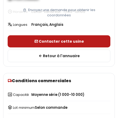
Envoyez une demande pour obtenir les
Horaires
Lundi-Vendredi : 7h00-18h00
coordonnées
Langues
Français, Anglais
Contacter cette usine
Retour à l'annuaire
Conditions commerciales
Capacité
Moyenne série (1 000-10 000)
Lot minimum
Selon commande