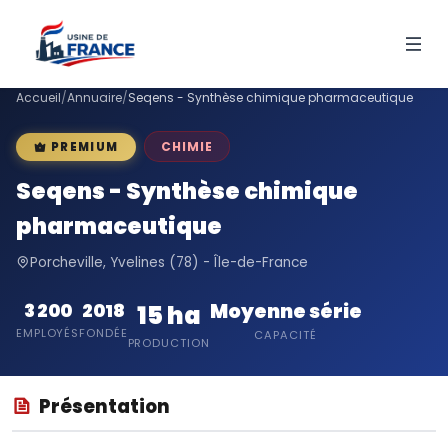
Accueil
/
Annuaire
/
Seqens - Synthèse chimique pharmaceutique
CHIMIE
PREMIUM
Seqens - Synthèse chimique
pharmaceutique
Porcheville, Yvelines (78) - Île-de-France
Moyenne série
3 200
2018
15 ha
EMPLOYÉS
FONDÉE
CAPACITÉ
PRODUCTION
Présentation