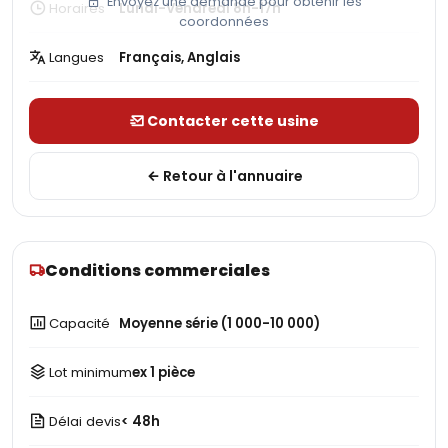
Envoyez une demande pour obtenir les
Horaires
Lundi-Vendredi 8h-17h
coordonnées
Langues
Français, Anglais
Contacter cette usine
Retour à l'annuaire
Conditions commerciales
Capacité
Moyenne série (1 000-10 000)
Lot minimum
ex 1 pièce
Délai devis
< 48h