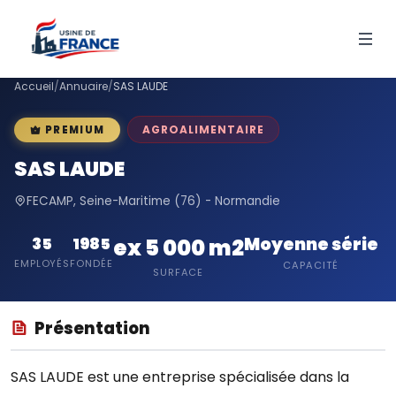
Accueil
/
Annuaire
/
SAS LAUDE
AGROALIMENTAIRE
PREMIUM
SAS LAUDE
FECAMP, Seine-Maritime (76) - Normandie
Moyenne série
35
1985
ex 5 000 m2
EMPLOYÉS
FONDÉE
CAPACITÉ
SURFACE
Présentation
SAS LAUDE est une entreprise spécialisée dans la