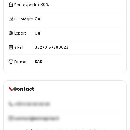
Part export
ex 30%
BE intégré
Oui
Export
Oui
SIRET
33270157200023
Forme
SAS
Contact
+33 X XX XX XX XX
contact@entreprise.fr