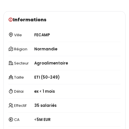
Informations
Ville
FECAMP
Région
Normandie
Secteur
Agroalimentaire
Taille
ETI (50-249)
Délai
ex < 1 mois
Effectif
35 salariés
CA
<5M EUR