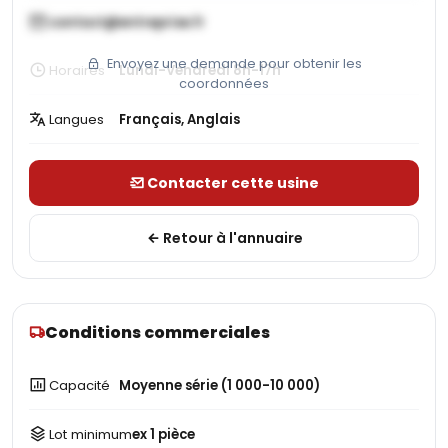
contact@entreprise.fr
Envoyez une demande pour obtenir les
Horaires
Lundi-Vendredi 8h-17h
coordonnées
Langues
Français, Anglais
Contacter cette usine
Retour à l'annuaire
Conditions commerciales
Capacité
Moyenne série (1 000-10 000)
Lot minimum
ex 1 pièce