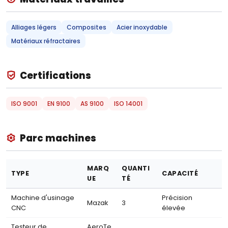
Alliages légers
Composites
Acier inoxydable
Matériaux réfractaires
Certifications
ISO 9001
EN 9100
AS 9100
ISO 14001
Parc machines
MARQ
QUANTI
TYPE
CAPACITÉ
UE
TÉ
Machine d'usinage
Précision
Mazak
3
CNC
élevée
Testeur de
AeroTe