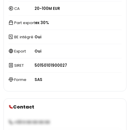
CA
20-100M EUR
Part export
ex 30%
BE intégré
Oui
Export
Oui
SIRET
50150101900027
Forme
SAS
Contact
+33 X XX XX XX XX