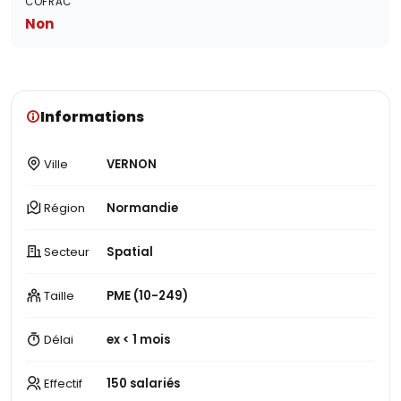
COFRAC
Non
Informations
Ville
VERNON
Région
Normandie
Secteur
Spatial
Taille
PME (10-249)
Délai
ex < 1 mois
Effectif
150 salariés