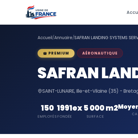
Accu
Accueil
/
Annuaire
/
SAFRAN LANDING SYSTEMS SERV
AÉRONAUTIQUE
PREMIUM
SAFRAN LAND
SAINT-LUNAIRE, Ille-et-Vilaine (35) - Bret
Moyen
150
1991
ex 5 000 m2
CA
EMPLOYÉS
FONDÉE
SURFACE