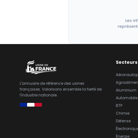
Les in
représent
Secteurs
Aéronautiq
Agroalimen
L'annuaire de référence des usines
françaises. Valorisons ensemble la fierté de
Aluminium
l'industrie nationale.
Automobile
BTP
Chimie
Défense
Électroniqu
Énergie