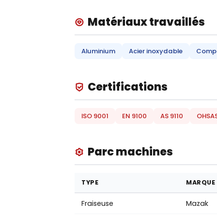
Matériaux travaillés
Aluminium
Acier inoxydable
Compo
Certifications
ISO 9001
EN 9100
AS 9110
OHSAS
Parc machines
TYPE
MARQUE
Fraiseuse
Mazak