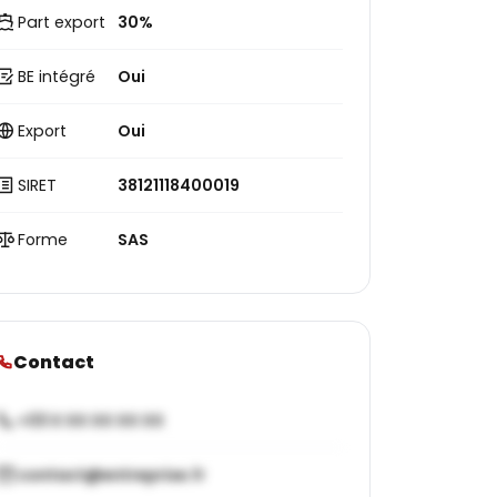
Part export
30%
BE intégré
Oui
Export
Oui
SIRET
38121118400019
Forme
SAS
Contact
+33 X XX XX XX XX
contact@entreprise.fr