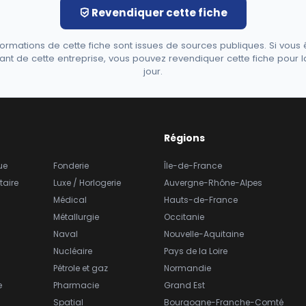
Revendiquer cette fiche
formations de cette fiche sont issues de sources publiques. Si vous 
ant de cette entreprise, vous pouvez revendiquer cette fiche pour l
jour.
Régions
ue
Fonderie
Île-de-France
taire
Luxe / Horlogerie
Auvergne-Rhône-Alpes
Médical
Hauts-de-France
Métallurgie
Occitanie
Naval
Nouvelle-Aquitaine
Nucléaire
Pays de la Loire
Pétrole et gaz
Normandie
e
Pharmacie
Grand Est
Spatial
Bourgogne-Franche-Comté