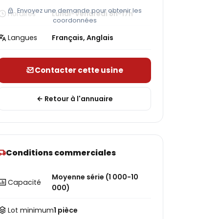
Envoyez une demande pour obtenir les
Horaires
Lundi-Vendredi 8h-17h
coordonnées
Langues
Français, Anglais
Contacter cette usine
Retour à l'annuaire
Conditions commerciales
Moyenne série (1 000-10
Capacité
000)
Lot minimum
1 pièce