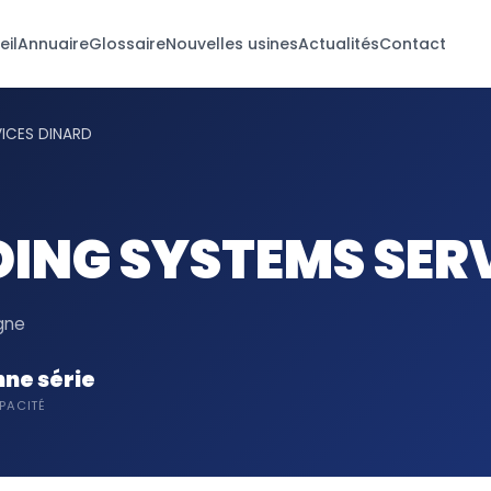
eil
Annuaire
Glossaire
Nouvelles usines
Actualités
Contact
ICES DINARD
ING SYSTEMS SER
agne
ne série
PACITÉ