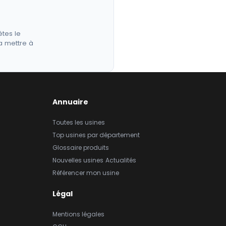
êtes le
a mettre à
Annuaire
Toutes les usines
Top usines par département
Glossaire produits
Nouvelles usines
Actualités
Référencer mon usine
Légal
Mentions légales