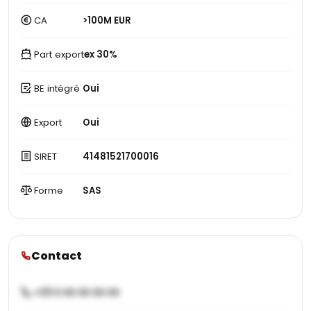
CA
>100M EUR
Part export
ex 30%
BE intégré
Oui
Export
Oui
SIRET
41481521700016
Forme
SAS
Contact
+33 X XX XX XX XX