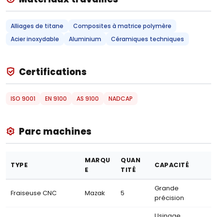
Alliages de titane
Composites à matrice polymère
Acier inoxydable
Aluminium
Céramiques techniques
Certifications
ISO 9001
EN 9100
AS 9100
NADCAP
Parc machines
MARQU
QUAN
TYPE
CAPACITÉ
E
TITÉ
Grande
Fraiseuse CNC
Mazak
5
précision
Usinage