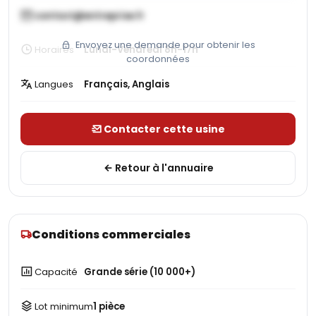
contact@entreprise.fr
Envoyez une demande pour obtenir les
Horaires
Lundi-Vendredi 8h-17h
coordonnées
Langues
Français, Anglais
Contacter cette usine
Retour à l'annuaire
Conditions commerciales
Capacité
Grande série (10 000+)
Lot minimum
1 pièce