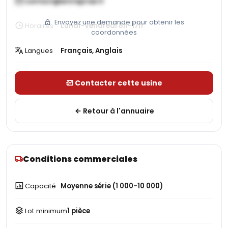
contact@entreprise.fr
Envoyez une demande pour obtenir les
Horaires
Lundi-Vendredi 8h-17h
coordonnées
Langues
Français, Anglais
Contacter cette usine
Retour à l'annuaire
Conditions commerciales
Capacité
Moyenne série (1 000-10 000)
Lot minimum
1 pièce