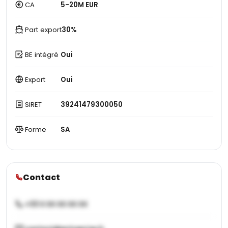
CA
5-20M EUR
Part export
30%
BE intégré
Oui
Export
Oui
SIRET
39241479300050
Forme
SA
Contact
+33 X XX XX XX XX