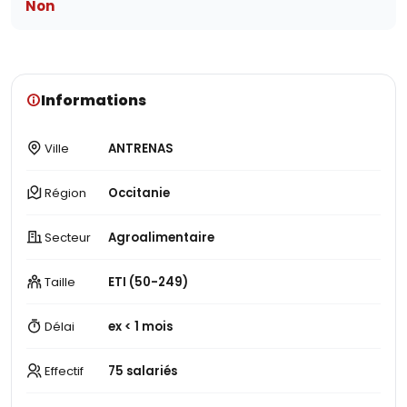
Non
Informations
Ville
ANTRENAS
Région
Occitanie
Secteur
Agroalimentaire
Taille
ETI (50-249)
Délai
ex < 1 mois
Effectif
75 salariés