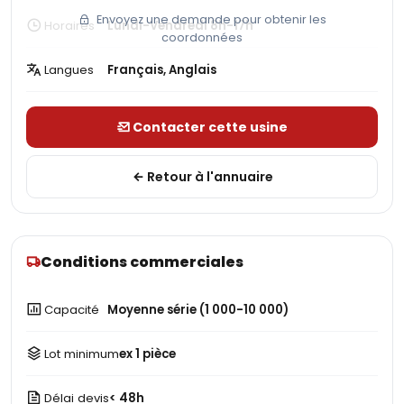
Envoyez une demande pour obtenir les
Horaires
Lundi-Vendredi 8h-17h
coordonnées
Langues
Français, Anglais
Contacter cette usine
Retour à l'annuaire
Conditions commerciales
Capacité
Moyenne série (1 000-10 000)
Lot minimum
ex 1 pièce
Délai devis
< 48h