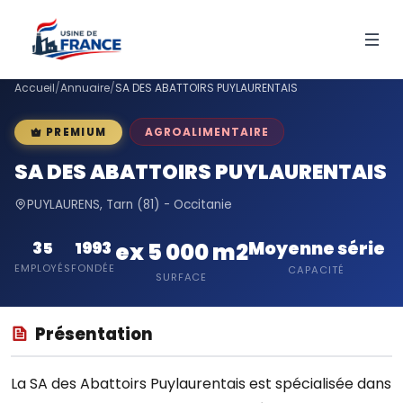
Accueil
/
Annuaire
/
SA DES ABATTOIRS PUYLAURENTAIS
AGROALIMENTAIRE
PREMIUM
SA DES ABATTOIRS PUYLAURENTAIS
PUYLAURENS, Tarn (81) - Occitanie
Moyenne série
35
1993
ex 5 000 m2
EMPLOYÉS
FONDÉE
CAPACITÉ
SURFACE
Présentation
La SA des Abattoirs Puylaurentais est spécialisée dans