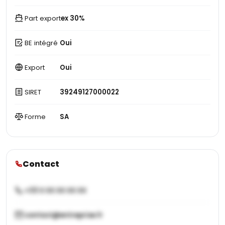
Part export
ex 30%
BE intégré
Oui
Export
Oui
SIRET
39249127000022
Forme
SA
Contact
+33 X XX XX XX XX
contact@entreprise.fr