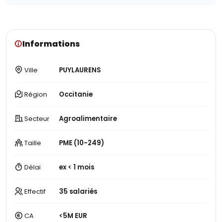
Informations
Ville
PUYLAURENS
Région
Occitanie
Secteur
Agroalimentaire
Taille
PME (10-249)
Délai
ex < 1 mois
Effectif
35 salariés
CA
<5M EUR