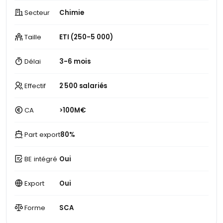
Secteur
Chimie
Taille
ETI (250-5 000)
Délai
3-6 mois
Effectif
2 500 salariés
CA
>100M€
Part export
80%
BE intégré
Oui
Export
Oui
Forme
SCA