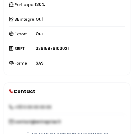
Part export
30%
BE intégré
Oui
Export
Oui
SIRET
32615976100021
Forme
SAS
Contact
+33 X XX XX XX XX
contact@entreprise.fr