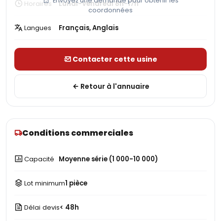
Envoyez une demande pour obtenir les
Horaires
Lundi-Vendredi 8h-17h
coordonnées
Langues
Français, Anglais
Contacter cette usine
Retour à l'annuaire
Conditions commerciales
Capacité
Moyenne série (1 000-10 000)
Lot minimum
1 pièce
Délai devis
< 48h