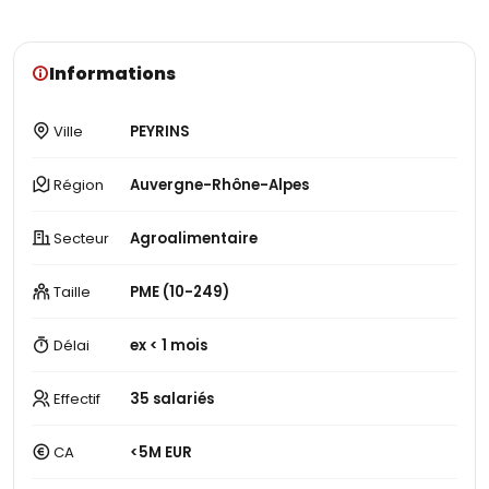
Informations
Ville
PEYRINS
Région
Auvergne-Rhône-Alpes
Secteur
Agroalimentaire
Taille
PME (10-249)
Délai
ex < 1 mois
Effectif
35 salariés
CA
<5M EUR