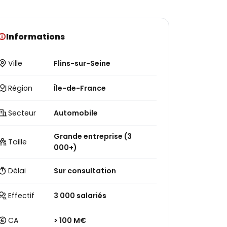
Informations
Ville
Flins-sur-Seine
Région
Île-de-France
Secteur
Automobile
Grande entreprise (3
Taille
000+)
Délai
Sur consultation
Effectif
3 000 salariés
CA
> 100 M€