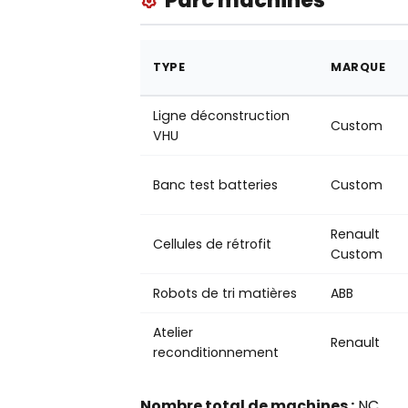
Parc machines
TYPE
MARQUE
Ligne déconstruction
Custom
VHU
Banc test batteries
Custom
Renault
Cellules de rétrofit
Custom
Robots de tri matières
ABB
Atelier
Renault
reconditionnement
Nombre total de machines :
NC