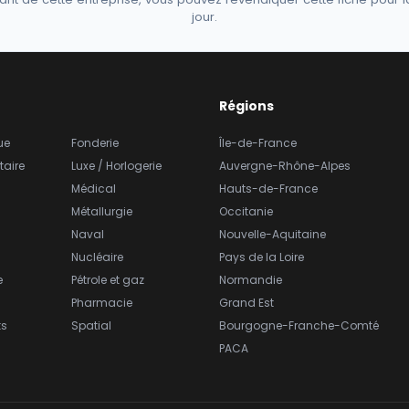
jour.
Régions
ue
Fonderie
Île-de-France
taire
Luxe / Horlogerie
Auvergne-Rhône-Alpes
Médical
Hauts-de-France
Métallurgie
Occitanie
Naval
Nouvelle-Aquitaine
Nucléaire
Pays de la Loire
e
Pétrole et gaz
Normandie
Pharmacie
Grand Est
ts
Spatial
Bourgogne-Franche-Comté
PACA