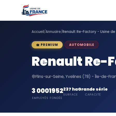
Accueil
/
Annuaire
/
Renault Re-Factory - Usine de 
AUTOMOBILE
PREMIUM
Renault Re-Fa
Flins-sur-Seine, Yvelines (78) - Île-de-Fra
237 ha
Grande série
3 000
1952
SURFACE
CAPACITÉ
EMPLOYÉS
FONDÉE