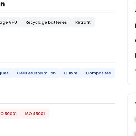
on
age VHU
Recyclage batteries
Rétrofit
ques
Cellules lithium-ion
Cuivre
Composites
SO 50001
ISO 45001