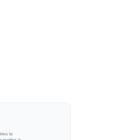
êtes le
a mettre à