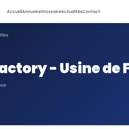
Accueil
Annuaire
Glossaire
Actualités
Contact
Flins
ctory - Usine de F
nce