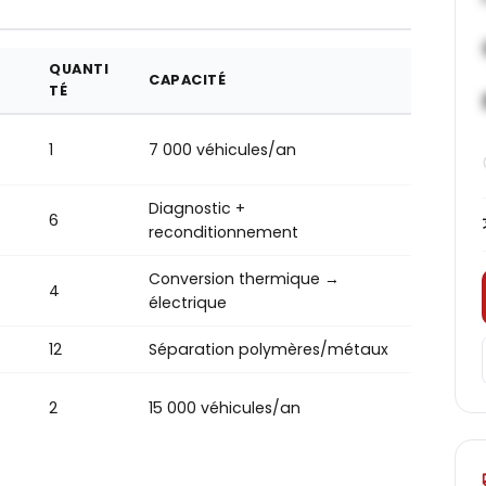
QUANTI
CAPACITÉ
TÉ
1
7 000 véhicules/an
Diagnostic +
6
reconditionnement
Conversion thermique →
4
électrique
12
Séparation polymères/métaux
2
15 000 véhicules/an