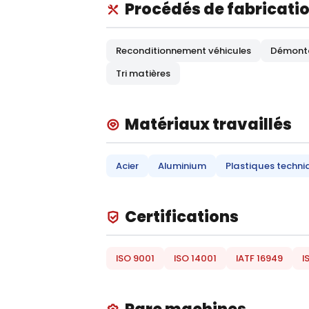
Procédés de fabricati
Reconditionnement véhicules
Démont
Tri matières
Matériaux travaillés
Acier
Aluminium
Plastiques techni
Certifications
ISO 9001
ISO 14001
IATF 16949
I