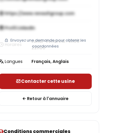
https://www.renaultgroup.com
Profil LinkedIn
Envoyez une demande pour obtenir les
Lundi-Vendredi : 6h00-
Horaires
coordonnées
22h00
Langues
Français, Anglais
Contacter cette usine
Retour à l'annuaire
Conditions commerciales