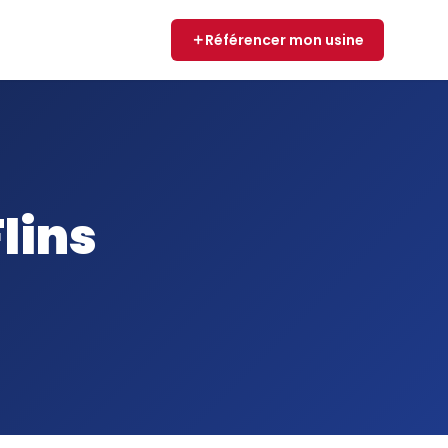
Référencer mon usine
lins