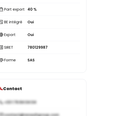
Part export
40 %
BE intégré
Oui
Export
Oui
SIRET
780129987
Forme
SAS
Contact
+33 1 76 84 04 04
contact@renaultgroup.com