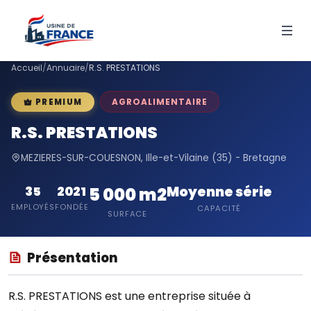
Accueil
/
Annuaire
/
R.S. PRESTATIONS
AGROALIMENTAIRE
PREMIUM
R.S. PRESTATIONS
MEZIERES-SUR-COUESNON, Ille-et-Vilaine (35) - Bretagne
Moyenne série
35
2021
5 000 m2
EMPLOYÉS
FONDÉE
CAPACITÉ
SURFACE
Présentation
R.S. PRESTATIONS est une entreprise située à