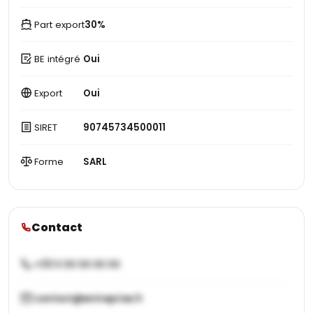
Part export
30%
BE intégré
Oui
Export
Oui
SIRET
90745734500011
Forme
SARL
Contact
+33 X XX XX XX XX
contact@entreprise.fr