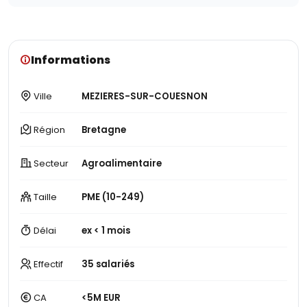
Informations
Ville
MEZIERES-SUR-COUESNON
Région
Bretagne
Secteur
Agroalimentaire
Taille
PME (10-249)
Délai
ex < 1 mois
Effectif
35 salariés
CA
<5M EUR