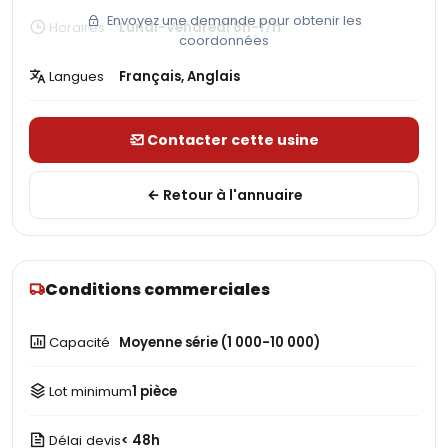
Envoyez une demande pour obtenir les
Horaires
Lundi-Vendredi 8h-17h
coordonnées
Langues
Français, Anglais
Contacter cette usine
Retour à l'annuaire
Conditions commerciales
Capacité
Moyenne série (1 000-10 000)
Lot minimum
1 pièce
Délai devis
< 48h