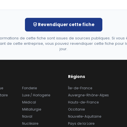
Revendiquer cette fiche
formations de cette fiche sont issues de sources publiques. Si vous 
ant de cette entreprise, vous pouvez revendiquer cette fiche pour l
jour.
Régions
ue
Fonderie
Île-de-France
taire
Luxe / Horlogerie
Auvergne-Rhône-Alpes
Médical
Hauts-de-France
Métallurgie
Occitanie
Naval
Nouvelle-Aquitaine
Nucléaire
Pays de la Loire