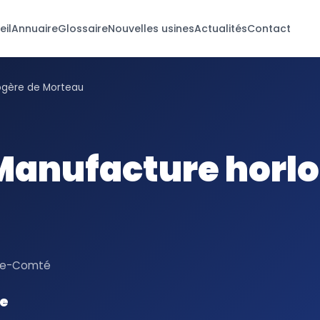
eil
Annuaire
Glossaire
Nouvelles usines
Actualités
Contact
ogère de Morteau
Manufacture horlo
che-Comté
ie