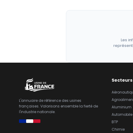
Les in
représent
Secteurs
Aéronautiq
Agroalimen
L'annuaire de référence des usines
françaises. Valorisons ensemble la fierté de
Aluminium
l'industrie nationale.
Automobile
BTP
Chimie