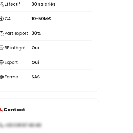
Effectif
30 salariés
CA
10-50M€
Part export
30%
BE intégré
Oui
Export
Oui
Forme
SAS
Contact
+33 3 81 67 40 40