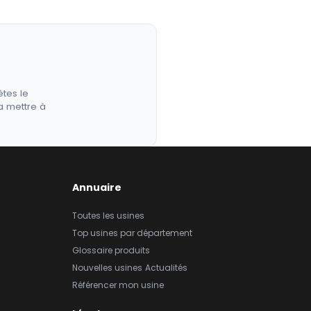
êtes le
a mettre à
Annuaire
Toutes les usines
Top usines par département
Glossaire produits
Nouvelles usines
Actualités
Référencer mon usine