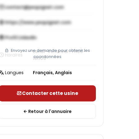
contact@pequignet.com
https://www.pequignet.com
Profil LinkedIn
Envoyez une demande pour obtenir les
Lundi-Vendredi : 7h00-
Horaires
coordonnées
18h00
Langues
Français, Anglais
Contacter cette usine
Retour à l'annuaire