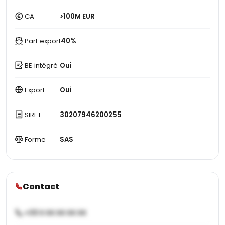
CA
>100M EUR
Part export
40%
BE intégré
Oui
Export
Oui
SIRET
30207946200255
Forme
SAS
Contact
+33 X XX XX XX XX