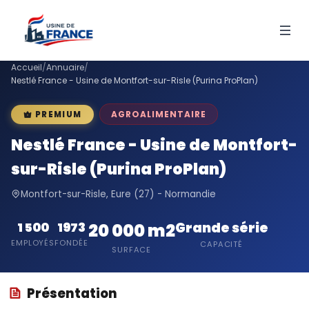
Accueil
/
Annuaire
/
Nestlé France - Usine de Montfort-sur-Risle (Purina ProPlan)
AGROALIMENTAIRE
PREMIUM
Nestlé France - Usine de Montfort-
sur-Risle (Purina ProPlan)
Montfort-sur-Risle, Eure (27) - Normandie
Grande série
1 500
1973
20 000 m2
EMPLOYÉS
FONDÉE
CAPACITÉ
SURFACE
Présentation