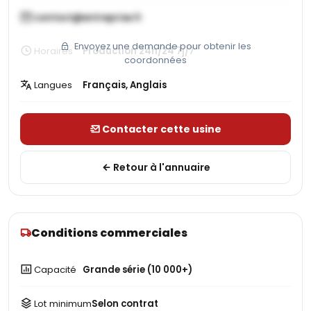
contact@entreprise.fr
Envoyez une demande pour obtenir les
Horaires
Production 24h/24 7j/7
coordonnées
Langues
Français, Anglais
Contacter cette usine
Retour à l'annuaire
Conditions commerciales
Capacité
Grande série (10 000+)
Lot minimum
Selon contrat