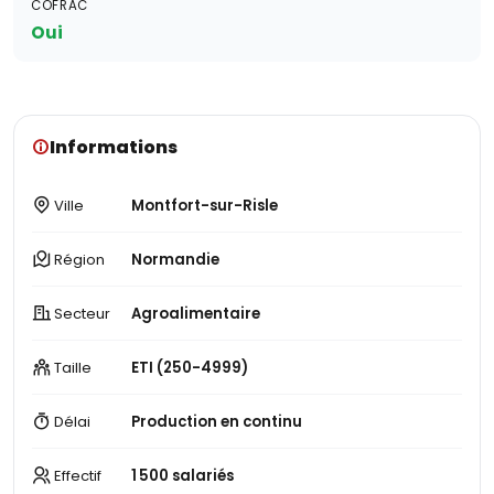
COFRAC
Oui
Informations
Ville
Montfort-sur-Risle
Région
Normandie
Secteur
Agroalimentaire
Taille
ETI (250-4999)
Délai
Production en continu
Effectif
1 500 salariés