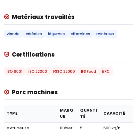
Matériaux travaillés
viande
céréales
légumes
vitamines
minéraux
Certifications
ISO 9001
ISO 22000
FSSC 22000
IFS Food
BRC
Parc machines
MARQ
QUANTI
TYPE
CAPACITÉ
UE
TÉ
extrudeuse
Bühler
5
500 kg/h