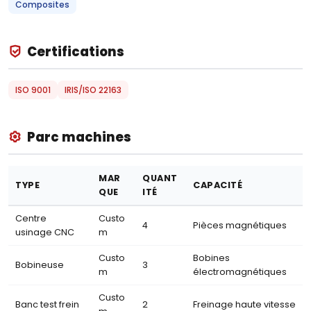
Composites
Certifications
ISO 9001
IRIS/ISO 22163
Parc machines
MAR
QUANT
TYPE
CAPACITÉ
QUE
ITÉ
Centre
Custo
4
Pièces magnétiques
usinage CNC
m
Custo
Bobines
Bobineuse
3
m
électromagnétiques
Custo
Banc test frein
2
Freinage haute vitesse