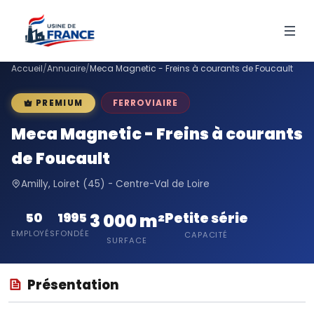
Accueil
/
Annuaire
/
Meca Magnetic - Freins à courants de Foucault
FERROVIAIRE
PREMIUM
Meca Magnetic - Freins à courants
de Foucault
Amilly, Loiret (45) - Centre-Val de Loire
Petite série
50
1995
3 000 m²
EMPLOYÉS
FONDÉE
CAPACITÉ
SURFACE
Présentation