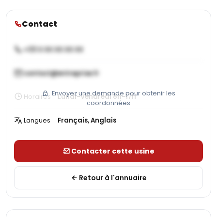
Contact
+33 X XX XX XX XX
contact@entreprise.fr
Envoyez une demande pour obtenir les
Horaires
Lundi-Vendredi 8h-17h
coordonnées
Langues
Français, Anglais
Contacter cette usine
Retour à l'annuaire