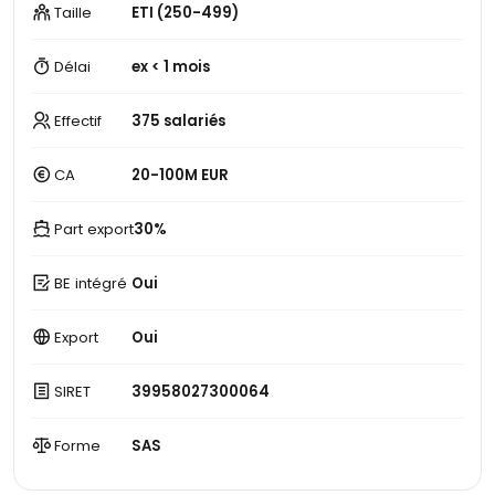
Taille
ETI (250-499)
Délai
ex < 1 mois
Effectif
375 salariés
CA
20-100M EUR
Part export
30%
BE intégré
Oui
Export
Oui
SIRET
39958027300064
Forme
SAS