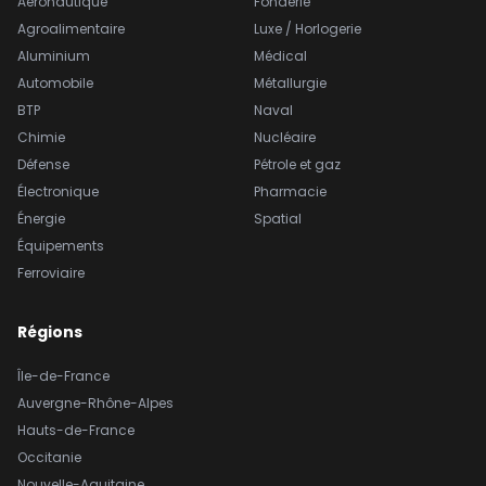
Aéronautique
Fonderie
Agroalimentaire
Luxe / Horlogerie
Aluminium
Médical
Automobile
Métallurgie
BTP
Naval
Chimie
Nucléaire
Défense
Pétrole et gaz
Électronique
Pharmacie
Énergie
Spatial
Équipements
Ferroviaire
Régions
Île-de-France
Auvergne-Rhône-Alpes
Hauts-de-France
Occitanie
Nouvelle-Aquitaine