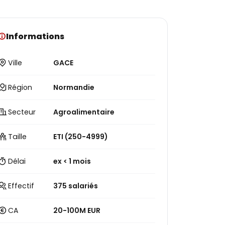
Informations
Ville
GACE
Région
Normandie
Secteur
Agroalimentaire
Taille
ETI (250-4999)
Délai
ex < 1 mois
Effectif
375 salariés
CA
20-100M EUR