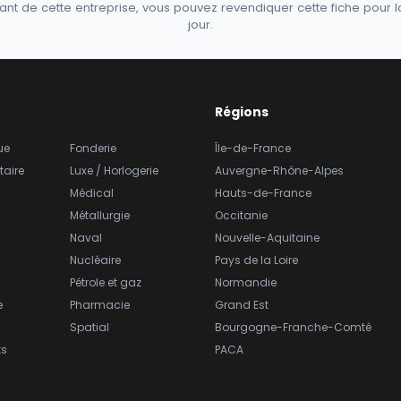
ant de cette entreprise, vous pouvez revendiquer cette fiche pour l
jour.
Régions
ue
Fonderie
Île-de-France
taire
Luxe / Horlogerie
Auvergne-Rhône-Alpes
Médical
Hauts-de-France
Métallurgie
Occitanie
Naval
Nouvelle-Aquitaine
Nucléaire
Pays de la Loire
Pétrole et gaz
Normandie
e
Pharmacie
Grand Est
Spatial
Bourgogne-Franche-Comté
ts
PACA