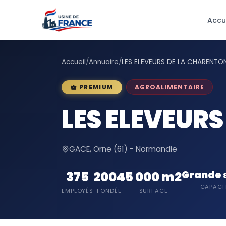
Accu
Accueil
/
Annuaire
/
LES ELEVEURS DE LA CHARENTO
AGROALIMENTAIRE
PREMIUM
LES ELEVEUR
GACE, Orne (61) - Normandie
Grande 
375
2004
5 000 m2
CAPACI
EMPLOYÉS
FONDÉE
SURFACE