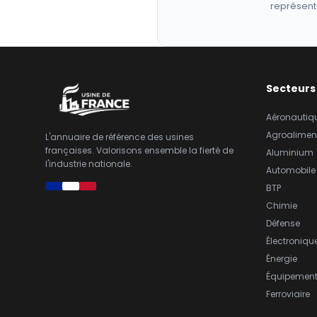
représent
Secteurs
Aéronautiq
Agroalimen
L'annuaire de référence des usines
françaises. Valorisons ensemble la fierté de
Aluminium
l'industrie nationale.
Automobile
BTP
Chimie
Défense
Électroniqu
Énergie
Équipemen
Ferroviaire