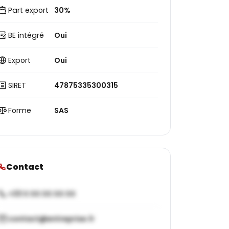
Part export
30%
BE intégré
Oui
Export
Oui
SIRET
47875335300315
Forme
SAS
Contact
+33 X XX XX XX XX
contact@entreprise.fr