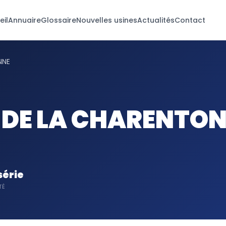
eil
Annuaire
Glossaire
Nouvelles usines
Actualités
Contact
NNE
S DE LA CHARENTO
série
TÉ