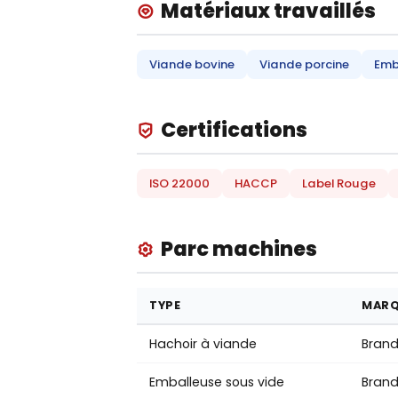
Matériaux travaillés
Viande bovine
Viande porcine
Emb
Certifications
ISO 22000
HACCP
Label Rouge
Parc machines
TYPE
MARQ
Hachoir à viande
Brand
Emballeuse sous vide
Brand