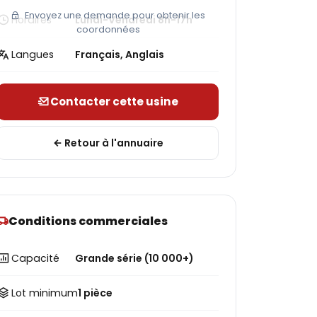
Envoyez une demande pour obtenir les
Horaires
Lundi-Vendredi 8h-17h
coordonnées
Langues
Français, Anglais
Contacter cette usine
Retour à l'annuaire
Conditions commerciales
Capacité
Grande série (10 000+)
Lot minimum
1 pièce