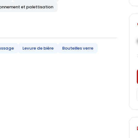
onnement et palettisation
assage
Levure de bière
Bouteilles verre