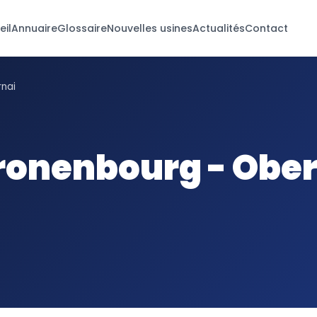
eil
Annuaire
Glossaire
Nouvelles usines
Actualités
Contact
rnai
ronenbourg - Obe