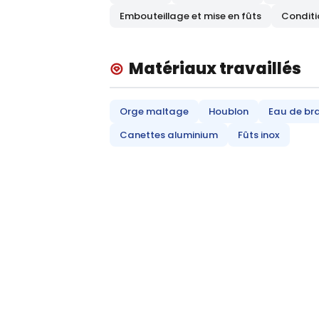
Embouteillage et mise en fûts
Conditi
Matériaux travaillés
Orge maltage
Houblon
Eau de br
Canettes aluminium
Fûts inox