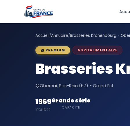
Accu
Accueil
/
Annuaire
/
Brasseries Kronenbourg - Obe
AGROALIMENTAIRE
PREMIUM
Brasseries K
Obernai, Bas-Rhin (67) - Grand Est
Grande série
1969
CAPACITÉ
FONDÉE