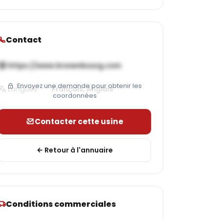
Contact
https://www.kronenbourg.com
Envoyez une demande pour obtenir les
Langues
Français, Anglais
coordonnées
Contacter cette usine
Retour à l'annuaire
Conditions commerciales