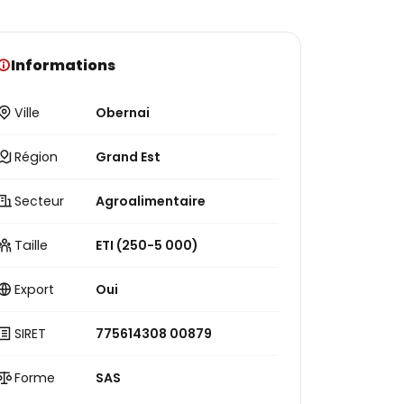
Informations
Ville
Obernai
Région
Grand Est
Secteur
Agroalimentaire
Taille
ETI (250-5 000)
Export
Oui
SIRET
775614308 00879
Forme
SAS