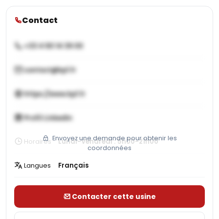
Contact
+33 4 90 14 39 00
contact@kp1.fr
https://www.kp1.fr
Profil LinkedIn
Envoyez une demande pour obtenir les
Horaires
Lundi-Vendredi : 5h00-21h00
coordonnées
Langues
Français
Contacter cette usine