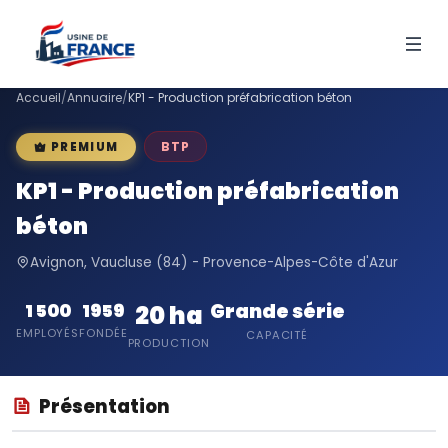
Accueil
/
Annuaire
/
KP1 - Production préfabrication béton
BTP
PREMIUM
KP1 - Production préfabrication
béton
Avignon, Vaucluse (84) - Provence-Alpes-Côte d'Azur
Grande série
1 500
1959
20 ha
EMPLOYÉS
FONDÉE
CAPACITÉ
PRODUCTION
Présentation