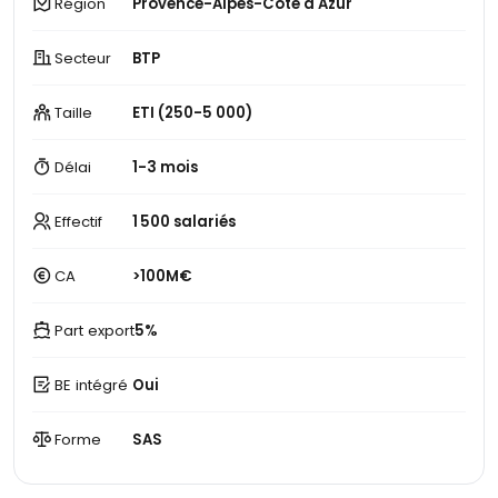
Région
Provence-Alpes-Côte d'Azur
Secteur
BTP
Taille
ETI (250-5 000)
Délai
1-3 mois
Effectif
1 500 salariés
CA
>100M€
Part export
5%
BE intégré
Oui
Forme
SAS