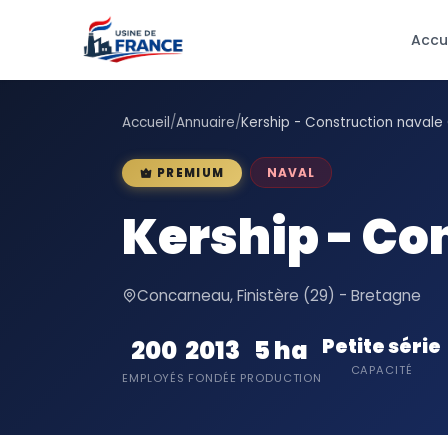
Accu
Accueil
/
Annuaire
/
Kership - Construction naval
NAVAL
PREMIUM
Kership - Co
Concarneau, Finistère (29) - Bretagne
Petite série
200
2013
5 ha
CAPACITÉ
EMPLOYÉS
FONDÉE
PRODUCTION