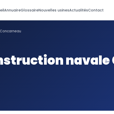
eil
Annuaire
Glossaire
Nouvelles usines
Actualités
Contact
e Concarneau
nstruction naval