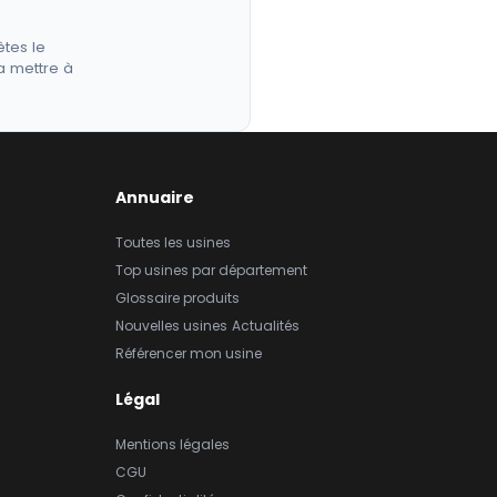
êtes le
a mettre à
Annuaire
Toutes les usines
Top usines par département
Glossaire produits
Nouvelles usines
Actualités
Référencer mon usine
Légal
Mentions légales
CGU