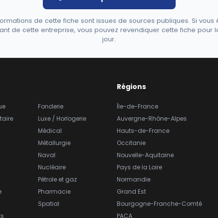
formations de cette fiche sont issues de sources publiques. Si vous 
ant de cette entreprise, vous pouvez revendiquer cette fiche pour l
jour.
Régions
ue
Fonderie
Île-de-France
taire
Luxe / Horlogerie
Auvergne-Rhône-Alpes
Médical
Hauts-de-France
Métallurgie
Occitanie
Naval
Nouvelle-Aquitaine
Nucléaire
Pays de la Loire
Pétrole et gaz
Normandie
e
Pharmacie
Grand Est
Spatial
Bourgogne-Franche-Comté
ts
PACA