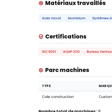
Matériaux travaillés
Acier naval
Aluminium
Systèmes d
Certifications
ISO 9001
AQAP 2110
Bureau Veritas
Parc machines
TYPE
MARQU
Cale construction
Custo
Nombre total de machines :
8