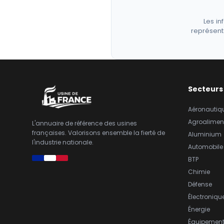
Les in
représent
Secteurs
Aéronautiq
Agroalimen
L'annuaire de référence des usines
françaises. Valorisons ensemble la fierté de
Aluminium
l'industrie nationale.
Automobile
BTP
Chimie
Défense
Électroniqu
Énergie
Équipemen