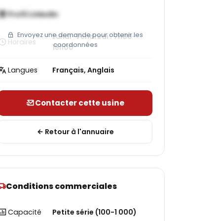
Profil LinkedIn
Envoyez une demande pour obtenir les
Lundi-Vendredi : 7h00-
Horaires
coordonnées
18h00
Langues
Français, Anglais
Contacter cette usine
Retour à l'annuaire
Conditions commerciales
Capacité
Petite série (100-1 000)