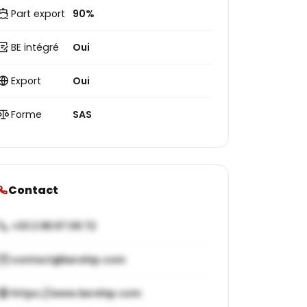
Part export
90%
BE intégré
Oui
Export
Oui
Forme
SAS
Contact
+33 2 98 97 09 72
contact@kership.com
https://www.kership.com