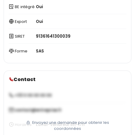
BE intégré
Oui
Export
Oui
SIRET
91361641300039
Forme
SAS
Contact
+33 X XX XX XX XX
contact@entreprise.fr
Envoyez une demande pour obtenir les
Horaires
Lundi-Vendredi 8h-17h
coordonnées