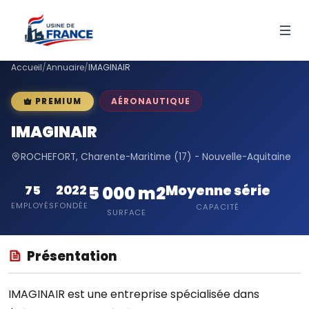
Accueil
/
Annuaire
/
IMAGINAIR
AÉRONAUTIQUE
PREMIUM
IMAGINAIR
ROCHEFORT, Charente-Maritime (17) - Nouvelle-Aquitaine
Moyenne série
75
2022
5 000 m2
EMPLOYÉS
FONDÉE
CAPACITÉ
SURFACE
Présentation
IMAGINAIR est une entreprise spécialisée dans