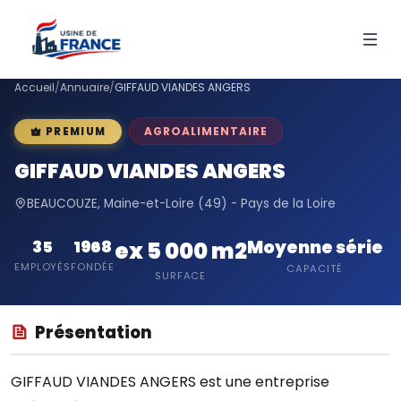
Accueil
/
Annuaire
/
GIFFAUD VIANDES ANGERS
AGROALIMENTAIRE
PREMIUM
GIFFAUD VIANDES ANGERS
BEAUCOUZE, Maine-et-Loire (49) - Pays de la Loire
Moyenne série
35
1968
ex 5 000 m2
EMPLOYÉS
FONDÉE
CAPACITÉ
SURFACE
Présentation
GIFFAUD VIANDES ANGERS est une entreprise