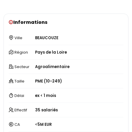
Informations
Ville
BEAUCOUZE
Région
Pays de la Loire
Secteur
Agroalimentaire
Taille
PME (10-249)
Délai
ex < 1 mois
Effectif
35 salariés
CA
<5M EUR