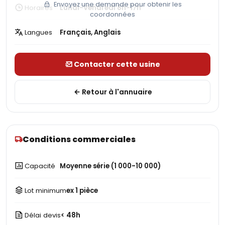
Envoyez une demande pour obtenir les
Horaires
Lundi-Vendredi 8h-17h
coordonnées
Langues
Français, Anglais
Contacter cette usine
Retour à l'annuaire
Conditions commerciales
Capacité
Moyenne série (1 000-10 000)
Lot minimum
ex 1 pièce
Délai devis
< 48h