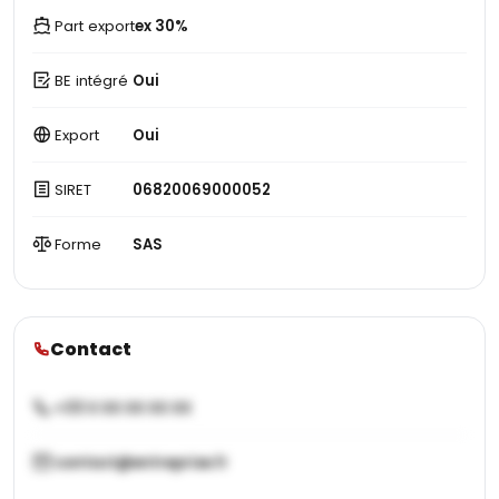
Part export
ex 30%
BE intégré
Oui
Export
Oui
SIRET
06820069000052
Forme
SAS
Contact
+33 X XX XX XX XX
contact@entreprise.fr