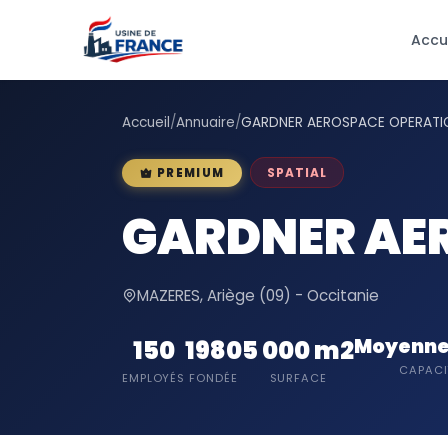
Accu
Accueil
/
Annuaire
/
GARDNER AEROSPACE OPERATI
SPATIAL
PREMIUM
GARDNER AE
MAZERES, Ariège (09) - Occitanie
Moyenne 
150
1980
5 000 m2
CAPACI
EMPLOYÉS
FONDÉE
SURFACE