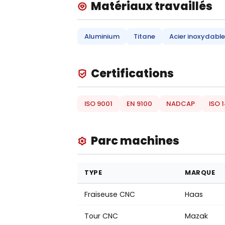
Matériaux travaillés
Aluminium
Titane
Acier inoxydable
Certifications
ISO 9001
EN 9100
NADCAP
ISO 
Parc machines
TYPE
MARQUE
Fraiseuse CNC
Haas
Tour CNC
Mazak