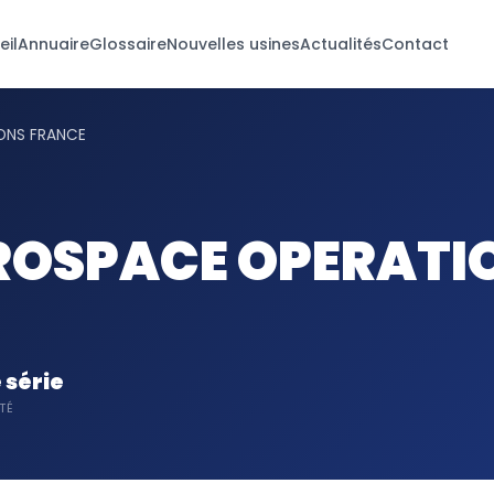
eil
Annuaire
Glossaire
Nouvelles usines
Actualités
Contact
ONS FRANCE
ROSPACE OPERATI
série
TÉ