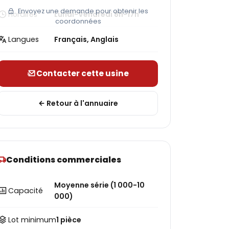
Envoyez une demande pour obtenir les
Horaires
Lundi-Vendredi 8h-17h
coordonnées
Langues
Français, Anglais
Contacter cette usine
Retour à l'annuaire
Conditions commerciales
Moyenne série (1 000-10
Capacité
000)
Lot minimum
1 pièce