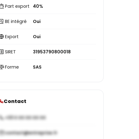
Part export
40%
BE intégré
Oui
Export
Oui
SIRET
31953790800018
Forme
SAS
Contact
+33 X XX XX XX XX
contact@entreprise.fr