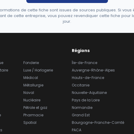
formations de cette fiche sont issues de sources publiques. Si vous 
ant de cette entreprise, vous pouvez revendiquer cette fiche pour l
jour.
Régions
ue
Fonderie
Île-de-France
taire
Luxe / Horlogerie
Auvergne-Rhône-Alpes
Médical
Hauts-de-France
Métallurgie
Occitanie
Naval
Nouvelle-Aquitaine
Nucléaire
Pays de la Loire
Pétrole et gaz
Normandie
e
Pharmacie
Grand Est
Spatial
Bourgogne-Franche-Comté
ts
PACA