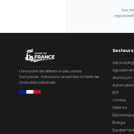
Les in
représent
Secteurs
Aéronautiq
Agroalimen
L'annuaire de référence des usines
françaises. Valorisons ensemble la fierté de
Aluminium
l'industrie nationale.
Automobile
BTP
Chimie
Défense
Électroniqu
Énergie
Équipemen