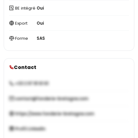
BE intégré
Oui
Export
Oui
Forme
SAS
Contact
+33 2 97 81 61 61
contact@fonderie-bretagne.com
https://www.fonderie-bretagne.com
Profil LinkedIn