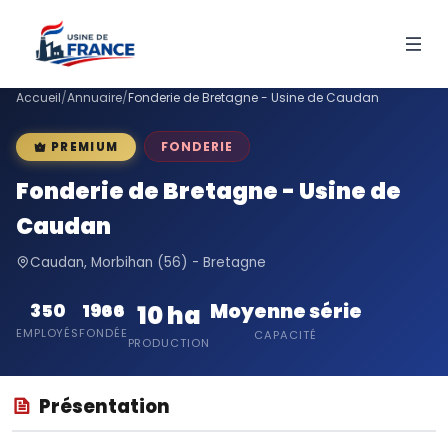
Accueil
/
Annuaire
/
Fonderie de Bretagne - Usine de Caudan
FONDERIE
PREMIUM
Fonderie de Bretagne - Usine de
Caudan
Caudan, Morbihan (56) - Bretagne
Moyenne série
350
1966
10 ha
EMPLOYÉS
FONDÉE
CAPACITÉ
PRODUCTION
Présentation