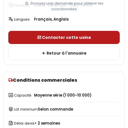
Envoyez une demande pour obtenir les
Horaires
Lundi-Vendredi : 7h00-18h00
coordonnées
Langues
Français, Anglais
Contacter cette usine
Retour à l'annuaire
Conditions commerciales
Capacité
Moyenne série (1 000-10 000)
Lot minimum
Selon commande
Délai devis
< 2 semaines