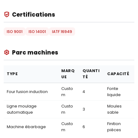
Certifications
ISO 9001
ISO 14001
IATF 16949
Parc machines
MARQ
QUANTI
TYPE
CAPACITÉ
UE
TÉ
Custo
Fonte
Four fusion induction
4
m
liquide
Ligne moulage
Custo
Moules
3
automatique
m
sable
Custo
Finition
Machine ébarbage
6
m
pièces