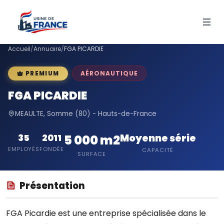
Accueil
/
Annuaire
/
FGA PICARDIE
AÉRONAUTIQUE
PREMIUM
FGA PICARDIE
MEAULTE, Somme (80) - Hauts-de-France
Moyenne série
35
2011
5 000 m2
EMPLOYÉS
FONDÉE
CAPACITÉ
SURFACE
Présentation
FGA Picardie est une entreprise spécialisée dans le