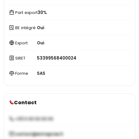
Part export
30%
BE intégré
Oui
Export
Oui
SIRET
53399568400024
Forme
SAS
Contact
+33 X XX XX XX XX
contact@entreprise.fr