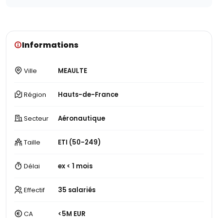
Informations
Ville
MEAULTE
Région
Hauts-de-France
Secteur
Aéronautique
Taille
ETI (50-249)
Délai
ex < 1 mois
Effectif
35 salariés
CA
<5M EUR