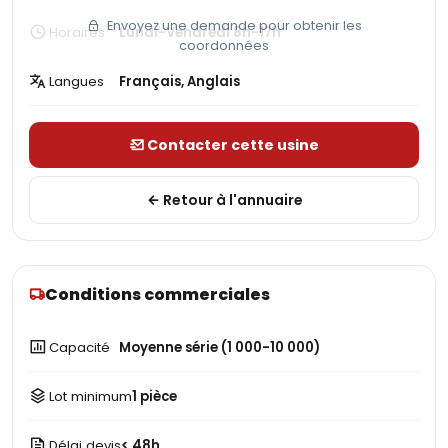
Envoyez une demande pour obtenir les
Horaires
Lundi-Vendredi 8h-17h
coordonnées
Langues
Français, Anglais
Contacter cette usine
Retour à l'annuaire
Conditions commerciales
Capacité
Moyenne série (1 000-10 000)
Lot minimum
1 pièce
Délai devis
< 48h