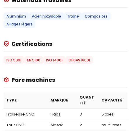
Matériaux travaillés
Aluminium
Acier inoxydable
Titane
Composites
Alliages légers
Certifications
ISO 9001
EN 9100
ISO 14001
OHSAS 18001
Parc machines
QUANT
TYPE
MARQUE
CAPACITÉ
ITÉ
Fraiseuse CNC
Haas
3
5 axes
Tour CNC
Mazak
2
multi-axes