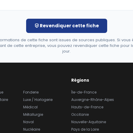
Revendiquer cette fiche
formations de cette fiche sont issues de sources publiques. Si vous 
ant de cette entreprise, vous pouvez revendiquer cette fiche pour l
jour.
Régions
ue
Fonderie
Île-de-France
taire
Luxe / Horlogerie
Auvergne-Rhône-Alpes
Médical
Hauts-de-France
Métallurgie
Occitanie
Naval
Nouvelle-Aquitaine
Nucléaire
Pays de la Loire