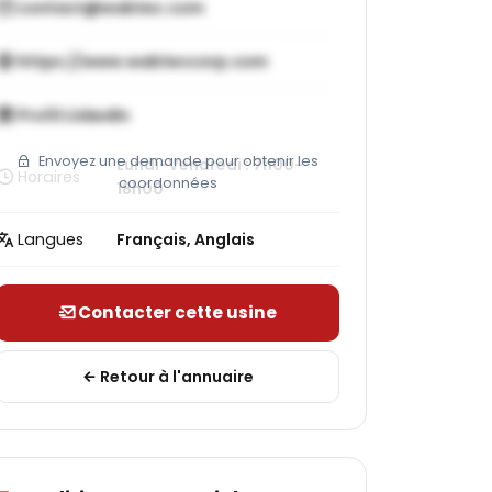
contact@wabtec.com
https://www.wabteccorp.com
Profil LinkedIn
Envoyez une demande pour obtenir les
Lundi-Vendredi : 7h00-
Horaires
coordonnées
18h00
Langues
Français, Anglais
Contacter cette usine
Retour à l'annuaire