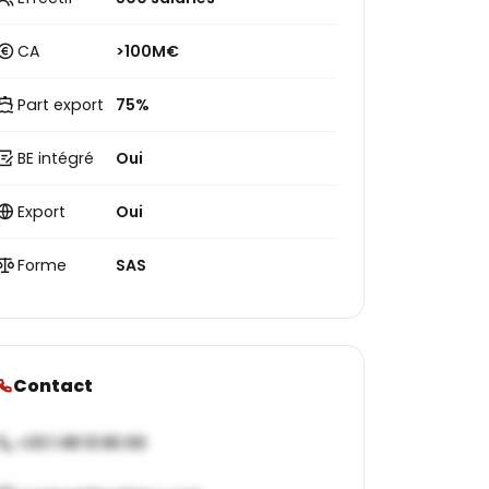
CA
>100M€
Part export
75%
BE intégré
Oui
Export
Oui
Forme
SAS
Contact
+33 1 48 13 65 00