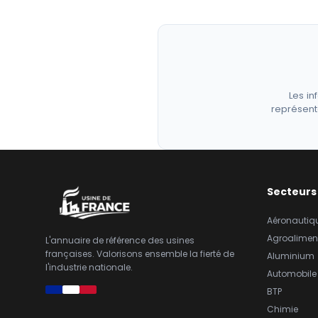
Les in
représent
Secteurs
Aéronautiq
Agroalimen
L'annuaire de référence des usines
françaises. Valorisons ensemble la fierté de
Aluminium
l'industrie nationale.
Automobile
BTP
Chimie