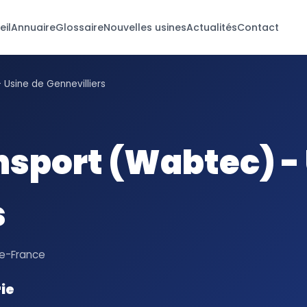
eil
Annuaire
Glossaire
Nouvelles usines
Actualités
Contact
 Usine de Gennevilliers
nsport (Wabtec) -
s
de-France
ie