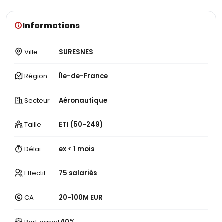
Informations
Ville
SURESNES
Région
Île-de-France
Secteur
Aéronautique
Taille
ETI (50-249)
Délai
ex < 1 mois
Effectif
75 salariés
CA
20-100M EUR
Part export
40%