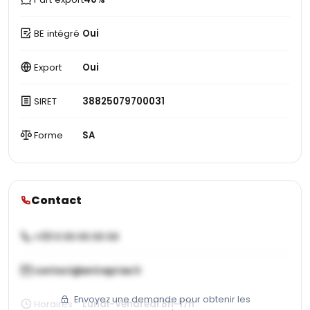
BE intégré
Oui
Export
Oui
SIRET
38825079700031
Forme
SA
Contact
+33 X XX XX XX XX
contact@entreprise.fr
Envoyez une demande pour obtenir les
Horaires
Lundi-Vendredi 8h-17h