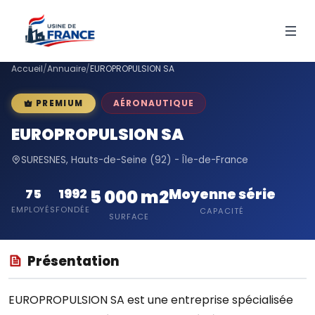
Accueil
/
Annuaire
/
EUROPROPULSION SA
AÉRONAUTIQUE
PREMIUM
EUROPROPULSION SA
SURESNES, Hauts-de-Seine (92) - Île-de-France
Moyenne série
75
1992
5 000 m2
EMPLOYÉS
FONDÉE
CAPACITÉ
SURFACE
Présentation
EUROPROPULSION SA est une entreprise spécialisée