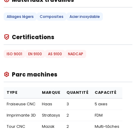
Alliages légers
Composites
Acier inoxydable
Certifications
ISO 9001
EN 9100
AS 9100
NADCAP
Parc machines
TYPE
MARQUE
QUANTITÉ
CAPACITÉ
Fraiseuse CNC
Haas
3
5 axes
Imprimante 3D
Stratasys
2
FDM
Tour CNC
Mazak
2
Multi-tâches