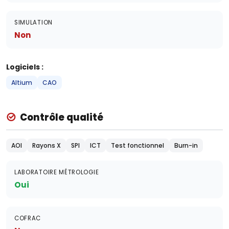
SIMULATION
Non
Logiciels :
Altium
CAO
Contrôle qualité
AOI
Rayons X
SPI
ICT
Test fonctionnel
Burn-in
LABORATOIRE MÉTROLOGIE
Oui
COFRAC