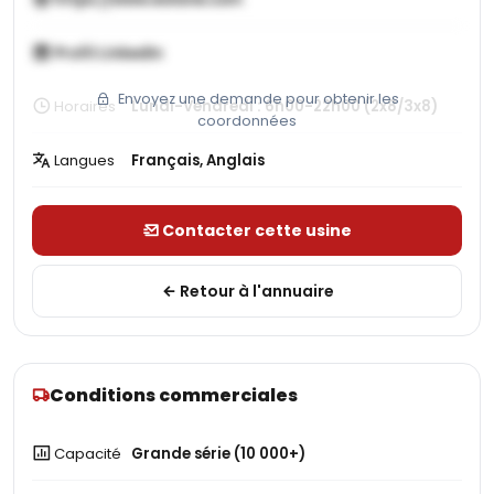
Profil LinkedIn
Envoyez une demande pour obtenir les
Horaires
Lundi-Vendredi : 6h00-22h00 (2x8/3x8)
coordonnées
Langues
Français, Anglais
Contacter cette usine
Retour à l'annuaire
Conditions commerciales
Capacité
Grande série (10 000+)