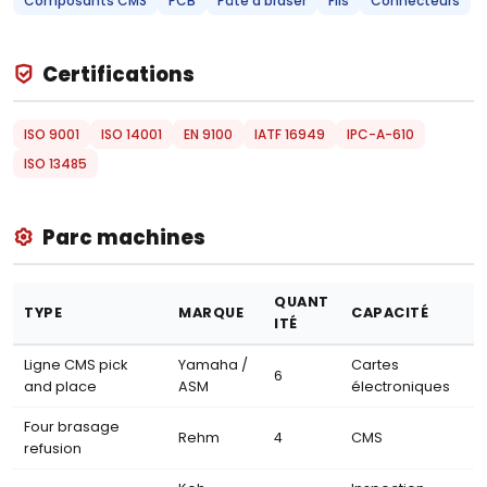
Composants CMS
PCB
Pâte à braser
Fils
Connecteurs
Certifications
ISO 9001
ISO 14001
EN 9100
IATF 16949
IPC-A-610
ISO 13485
Parc machines
QUANT
TYPE
MARQUE
CAPACITÉ
ITÉ
Ligne CMS pick
Yamaha /
Cartes
6
and place
ASM
électroniques
Four brasage
Rehm
4
CMS
refusion