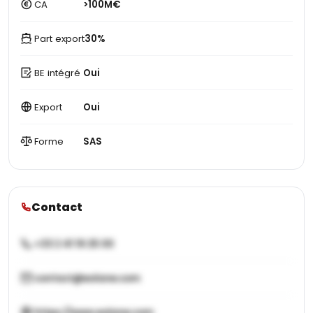
CA
>100M€
Part export
30%
BE intégré
Oui
Export
Oui
Forme
SAS
Contact
+33 2 41 19 25 00
contact@eolane.com
https://www.eolane.com