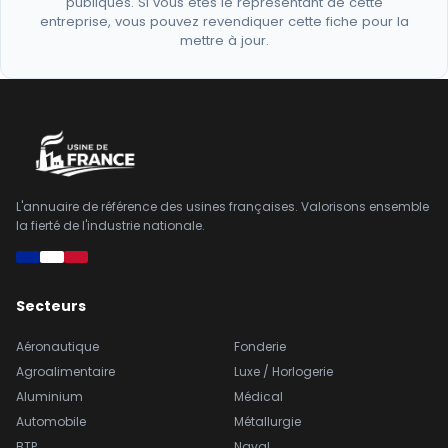
publiques. Si vous êtes le représentant de cette
entreprise, vous pouvez revendiquer cette fiche pour la
mettre à jour.
L'annuaire de référence des usines françaises. Valorisons ensemble
la fierté de l'industrie nationale.
Secteurs
Aéronautique
Fonderie
Agroalimentaire
Luxe / Horlogerie
Aluminium
Médical
Automobile
Métallurgie
BTP
Naval