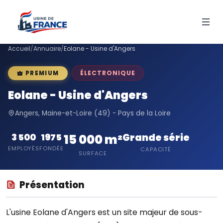
Accueil
/
Annuaire
/
Eolane - Usine d'Angers
ÉLECTRONIQUE
PREMIUM
Eolane - Usine d'Angers
Angers, Maine-et-Loire (49) - Pays de la Loire
Grande série
3 500
1975
15 000 m²
EMPLOYÉS
FONDÉE
CAPACITÉ
SURFACE
Présentation
L'usine Eolane d'Angers est un site majeur de sous-