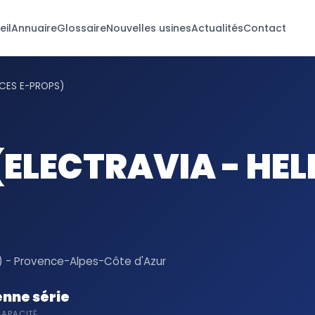
eil
Annuaire
Glossaire
Nouvelles usines
Actualités
Contact
ICES E-PROPS)
ELECTRAVIA - HELI
 - Provence-Alpes-Côte d'Azur
nne série
APACITÉ