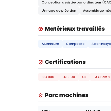
Conception assistée par ordinateur (CA
Usinage de précision
Assemblage mé
Matériaux travaillés
Aluminium
Composite
Acier inoxy
Certifications
ISO 9001
EN 9100
CE
FAA Part 2
Parc machines
TYPE
MARQUE