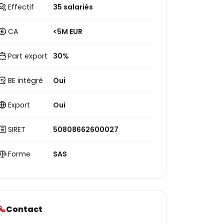
Effectif
35 salariés
CA
<5M EUR
Part export
30%
BE intégré
Oui
Export
Oui
SIRET
50808662600027
Forme
SAS
Contact