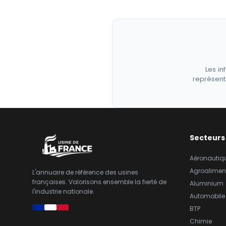
Les in
représent
Secteurs
Aéronautiq
Agroalimen
L'annuaire de référence des usines
françaises. Valorisons ensemble la fierté de
Aluminium
l'industrie nationale.
Automobile
BTP
Chimie