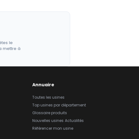
êtes le
a mettre à
Annuaire
Toutes les usines
Top usines par département
Glossaire produits
Nouvelles usines
Actualités
Référencer mon usine