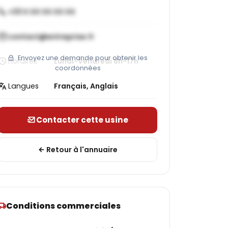
+33 X XX XX XX XX
contact@entreprise.fr
Envoyez une demande pour obtenir les
Horaires
Lundi-Vendredi 8h-17h
coordonnées
Langues
Français, Anglais
Contacter cette usine
Retour à l'annuaire
Conditions commerciales