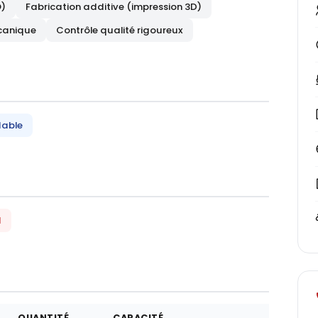
O)
Fabrication additive (impression 3D)
canique
Contrôle qualité rigoureux
dable
1
QUANTITÉ
CAPACITÉ