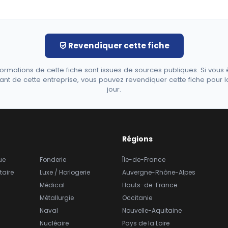
Revendiquer cette fiche
formations de cette fiche sont issues de sources publiques. Si vous 
ant de cette entreprise, vous pouvez revendiquer cette fiche pour l
jour.
Régions
ue
Fonderie
Île-de-France
taire
Luxe / Horlogerie
Auvergne-Rhône-Alpes
Médical
Hauts-de-France
Métallurgie
Occitanie
Naval
Nouvelle-Aquitaine
Nucléaire
Pays de la Loire