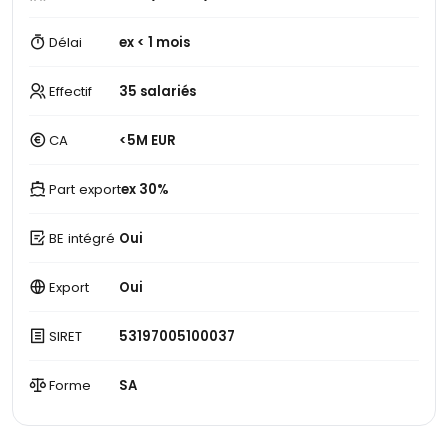
Délai
ex < 1 mois
Effectif
35 salariés
CA
<5M EUR
Part export
ex 30%
BE intégré
Oui
Export
Oui
SIRET
53197005100037
Forme
SA