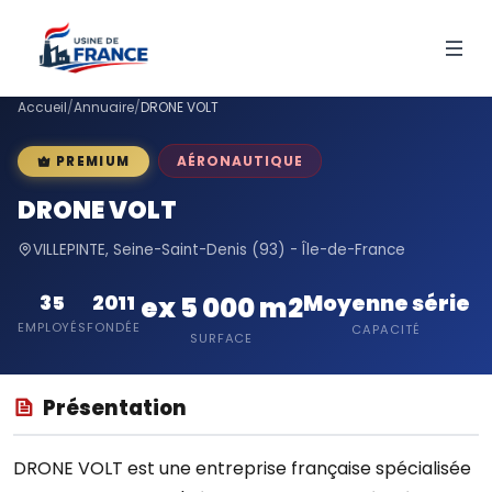
Accueil
/
Annuaire
/
DRONE VOLT
AÉRONAUTIQUE
PREMIUM
DRONE VOLT
VILLEPINTE, Seine-Saint-Denis (93) - Île-de-France
Moyenne série
35
2011
ex 5 000 m2
EMPLOYÉS
FONDÉE
CAPACITÉ
SURFACE
Présentation
DRONE VOLT est une entreprise française spécialisée