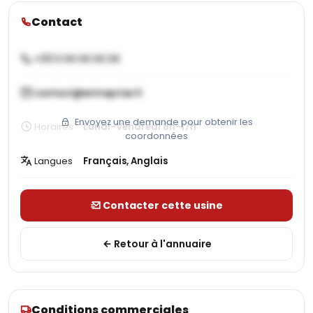
Contact
+33 X XX XX XX XX
contact@entreprise.fr
Envoyez une demande pour obtenir les
Horaires
Lundi-Vendredi 8h-17h
coordonnées
Langues
Français, Anglais
Contacter cette usine
Retour à l'annuaire
Conditions commerciales