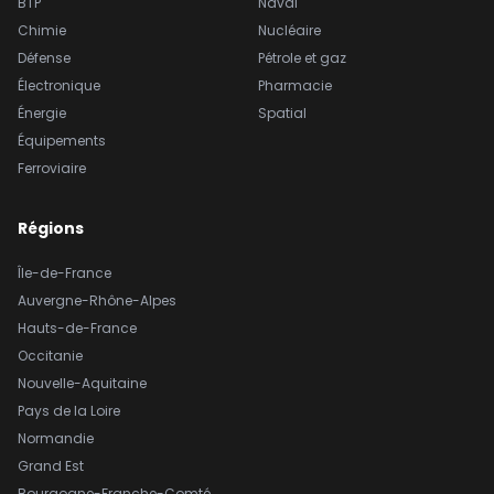
BTP
Naval
Chimie
Nucléaire
Défense
Pétrole et gaz
Électronique
Pharmacie
Énergie
Spatial
Équipements
Ferroviaire
Régions
Île-de-France
Auvergne-Rhône-Alpes
Hauts-de-France
Occitanie
Nouvelle-Aquitaine
Pays de la Loire
Normandie
Grand Est
Bourgogne-Franche-Comté