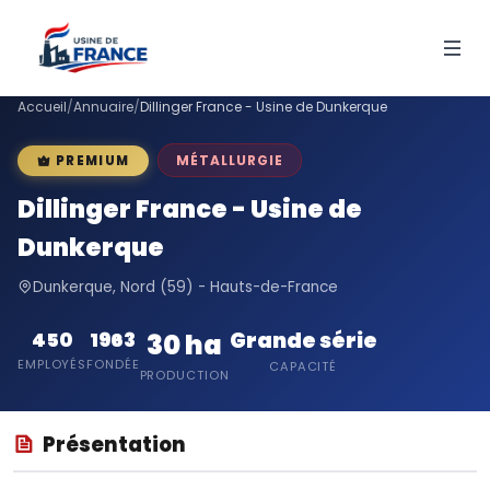
Accueil
/
Annuaire
/
Dillinger France - Usine de Dunkerque
MÉTALLURGIE
PREMIUM
Dillinger France - Usine de
Dunkerque
Dunkerque, Nord (59) - Hauts-de-France
Grande série
450
1963
30 ha
EMPLOYÉS
FONDÉE
CAPACITÉ
PRODUCTION
Présentation