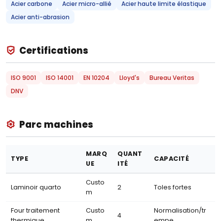
Acier carbone
Acier micro-allié
Acier haute limite élastique
Acier anti-abrasion
Certifications
ISO 9001
ISO 14001
EN 10204
Lloyd's
Bureau Veritas
DNV
Parc machines
MARQ
QUANT
TYPE
CAPACITÉ
UE
ITÉ
Custo
Laminoir quarto
2
Toles fortes
m
Four traitement
Custo
Normalisation/tr
4
thermique
m
empe