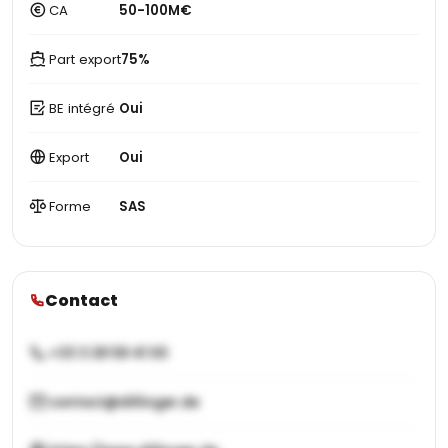
CA
50-100M€
Part export
75%
BE intégré
Oui
Export
Oui
Forme
SAS
Contact
+33 3 28 58 41 00
contact@dillinger.de