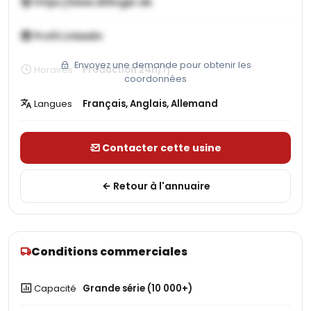
https://www.dillinger.de
Profil LinkedIn
Envoyez une demande pour obtenir les
Horaires
Production 24h/7j
coordonnées
Langues
Français, Anglais, Allemand
Contacter cette usine
Retour à l'annuaire
Conditions commerciales
Capacité
Grande série (10 000+)