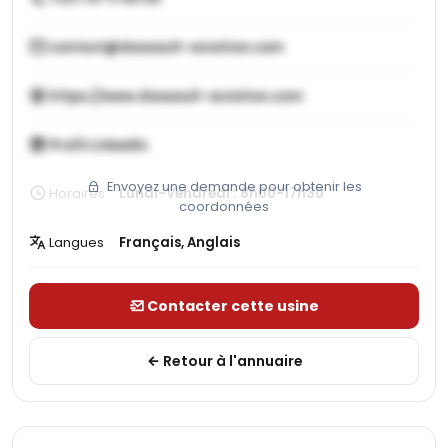
contact@dassault-aviation.com
https://www.dassault-aviation.com
Profil LinkedIn
Envoyez une demande pour obtenir les
Horaires
Lundi-Vendredi : 8h00-17h30
coordonnées
Langues
Français, Anglais
Contacter cette usine
Retour à l'annuaire