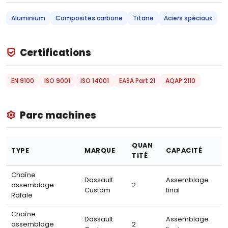
Aluminium
Composites carbone
Titane
Aciers spéciaux
Certifications
EN 9100
ISO 9001
ISO 14001
EASA Part 21
AQAP 2110
Parc machines
QUAN
TYPE
MARQUE
CAPACITÉ
TITÉ
Chaîne
Dassault
Assemblage
assemblage
2
Custom
final
Rafale
Chaîne
Dassault
Assemblage
assemblage
2