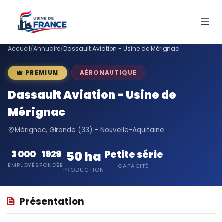
Accueil
/
Annuaire
/
Dassault Aviation - Usine de Mérignac
AÉRONAUTIQUE
PREMIUM
Dassault Aviation - Usine de
Mérignac
Mérignac, Gironde (33) - Nouvelle-Aquitaine
Petite série
3 000
1929
50 ha
EMPLOYÉS
FONDÉE
CAPACITÉ
PRODUCTION
Présentation