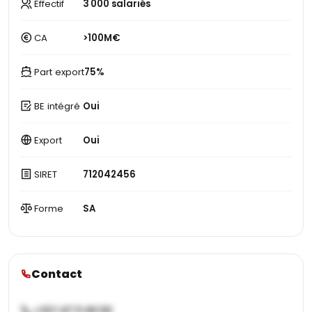
Effectif
3 000 salariés
CA
>100M€
Part export
75%
BE intégré
Oui
Export
Oui
SIRET
712042456
Forme
SA
Contact
+33 1 47 11 40 00