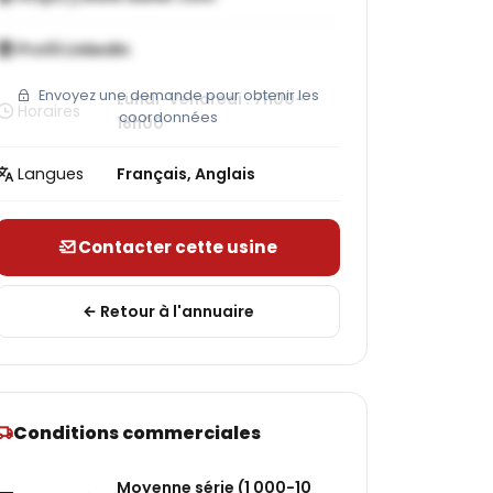
Profil LinkedIn
Envoyez une demande pour obtenir les
Lundi-Vendredi : 7h00-
Horaires
coordonnées
18h00
Langues
Français, Anglais
Contacter cette usine
Retour à l'annuaire
Conditions commerciales
Moyenne série (1 000-10