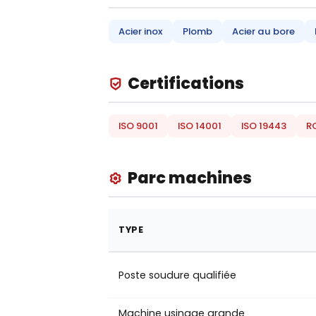
Acier inox
Plomb
Acier au bore
Certifications
ISO 9001
ISO 14001
ISO 19443
R
Parc machines
TYPE
Poste soudure qualifiée
Machine usinage grande