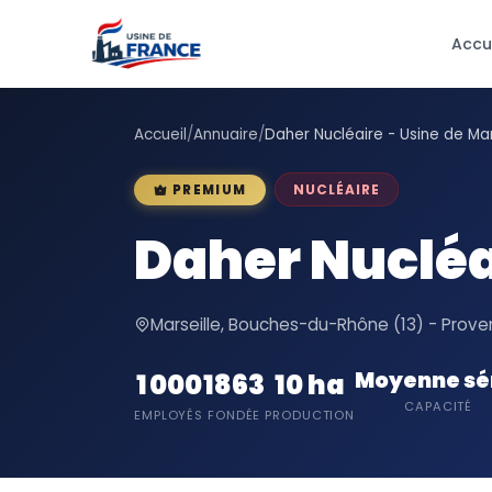
Accu
Accueil
/
Annuaire
/
Daher Nucléaire - Usine de Mar
NUCLÉAIRE
PREMIUM
Daher Nucléai
Marseille, Bouches-du-Rhône (13) - Prov
Moyenne sé
1 000
1863
10 ha
CAPACITÉ
EMPLOYÉS
FONDÉE
PRODUCTION