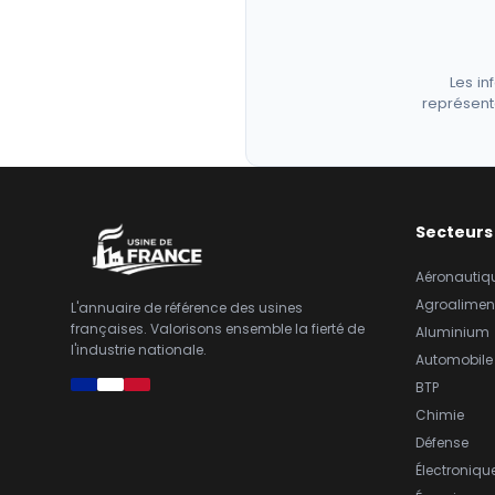
Les in
représent
Secteurs
Aéronautiq
Agroalimen
L'annuaire de référence des usines
françaises. Valorisons ensemble la fierté de
Aluminium
l'industrie nationale.
Automobile
BTP
Chimie
Défense
Électroniqu