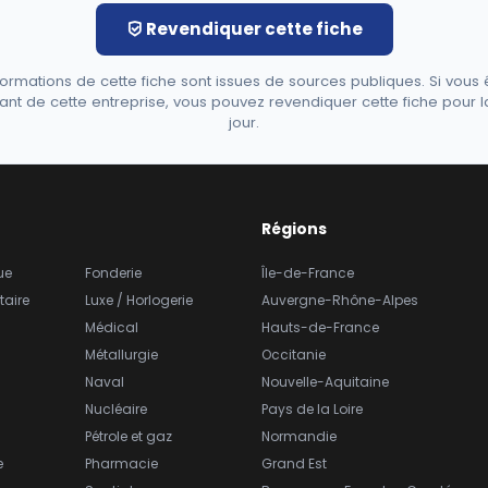
Revendiquer cette fiche
formations de cette fiche sont issues de sources publiques. Si vous 
ant de cette entreprise, vous pouvez revendiquer cette fiche pour l
jour.
Régions
ue
Fonderie
Île-de-France
taire
Luxe / Horlogerie
Auvergne-Rhône-Alpes
Médical
Hauts-de-France
Métallurgie
Occitanie
Naval
Nouvelle-Aquitaine
Nucléaire
Pays de la Loire
Pétrole et gaz
Normandie
e
Pharmacie
Grand Est