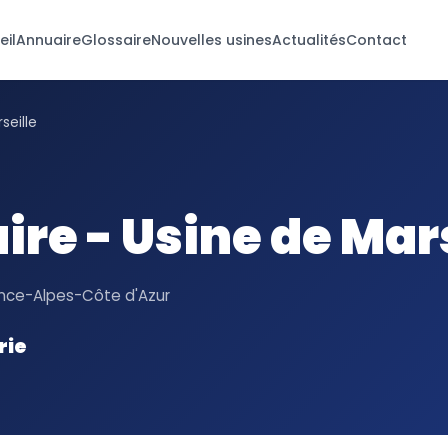
eil
Annuaire
Glossaire
Nouvelles usines
Actualités
Contact
seille
re - Usine de Mar
ence-Alpes-Côte d'Azur
rie