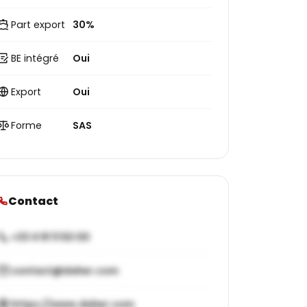
Part export
30%
BE intégré
Oui
Export
Oui
Forme
SAS
Contact
+33 4 91 11 50 00
contact@daher.com
https://www.daher.com